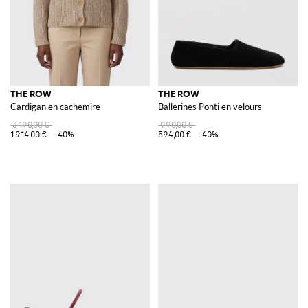
THE ROW
THE ROW
Cardigan en cachemire
Ballerines Ponti en velours
3 190,00 €
990,00 €
1 914,00 €
-40%
594,00 €
-40%