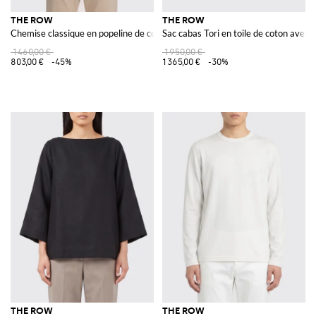
THE ROW
THE ROW
Chemise classique en popeline de coton
Sac cabas Tori en toile de coton avec
1 460,00 €
1 950,00 €
803,00 €
-45%
1 365,00 €
-30%
THE ROW
THE ROW