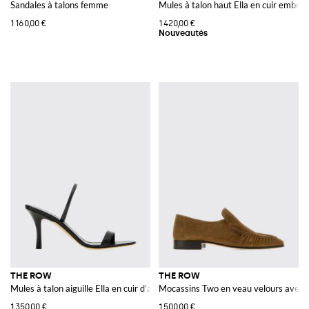
Sandales à talons femme
Mules à talon haut Ella en cuir embos
1 160,00 €
1 420,00 €
THE ROW
THE ROW
Mules à talon aiguille Ella en cuir d'agneau à bout ouvert
Mocassins Two en veau velours avec d
1 350,00 €
1 500,00 €