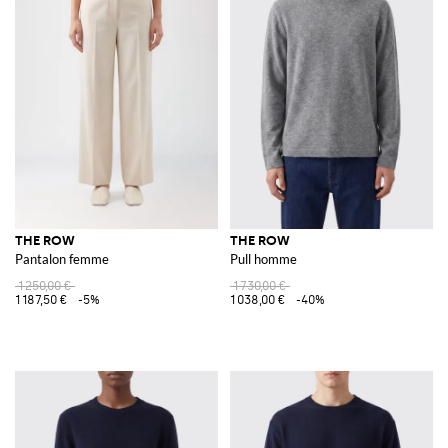
THE ROW
THE ROW
Pantalon femme
Pull homme
1 250,00 €
1 730,00 €
1 187,50 €
-5%
1 038,00 €
-40%