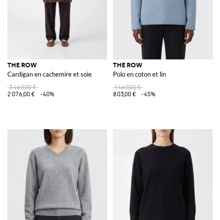
THE ROW
THE ROW
Cardigan en cachemire et soie
Polo en coton et lin
3 460,00 €
1 460,00 €
2 076,00 €
-40%
803,00 €
-45%