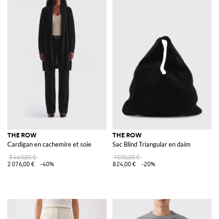
THE ROW
THE ROW
Cardigan en cachemire et soie
Sac Blind Triangular en daim
3 460,00 €
1 030,00 €
2 076,00 €
-40%
824,00 €
-20%