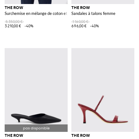
THE ROW
THE ROW
Surchemise en mélange de coton et cachemire avec fermeture zippée
Sandales à talons femme
5 350,00 €
1 160,00 €
3 210,00 €
-40%
696,00 €
-40%
THE ROW
THE ROW