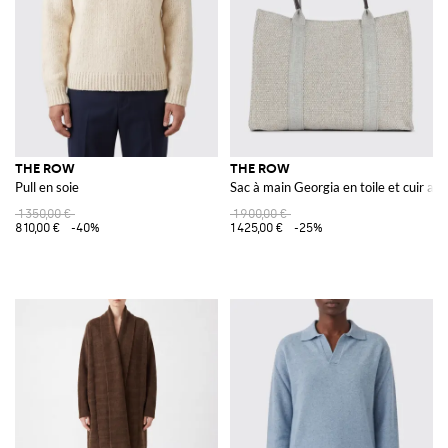
THE ROW
THE ROW
Pull en soie
Sac à main Georgia en toile et cuir a
1 350,00 €
1 900,00 €
810,00 €
-40%
1 425,00 €
-25%