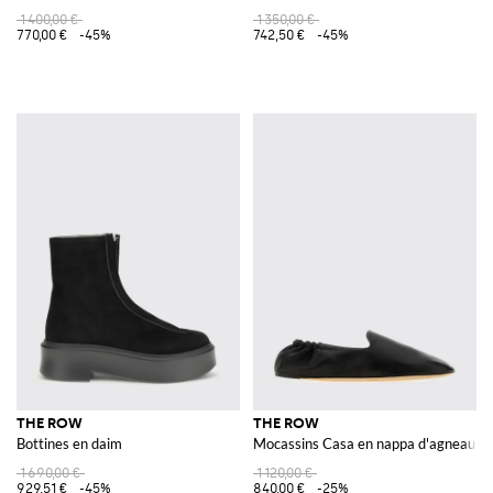
1 400,00 €
1 350,00 €
770,00 €
-45%
742,50 €
-45%
THE ROW
THE ROW
Bottines en daim
Mocassins Casa en nappa d'agneau ave
1 690,00 €
1 120,00 €
929,51 €
-45%
840,00 €
-25%