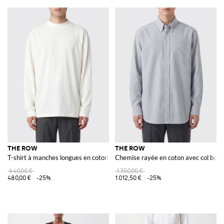
THE ROW
THE ROW
T-shirt à manches longues en coton avec emmanchures basses
Chemise rayée en coton avec col bout
640,00 €
1 350,00 €
480,00 €
-25%
1 012,50 €
-25%