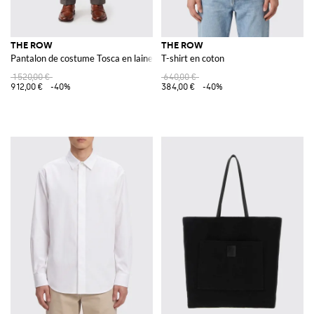
THE ROW
THE ROW
Pantalon de costume Tosca en laine à la coupe slim
T-shirt en coton
1 520,00 €
640,00 €
912,00 €
-40%
384,00 €
-40%