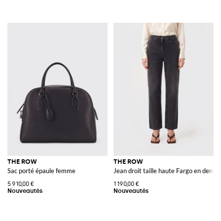
THE ROW
THE ROW
Sac porté épaule femme
Jean droit taille haute Fargo en denim
5 910,00 €
1 190,00 €