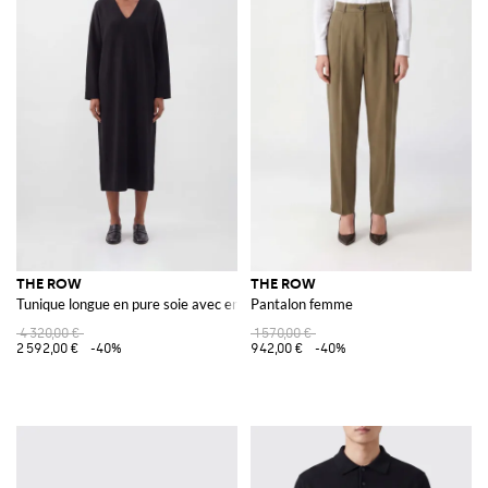
THE ROW
THE ROW
Tunique longue en pure soie avec encolure en V et manches longues
Pantalon femme
4 320,00 €
1 570,00 €
2 592,00 €
-40%
942,00 €
-40%