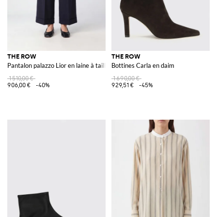
THE ROW
THE ROW
Pantalon palazzo Lior en laine à taille haute et jambe large
Bottines Carla en daim
1 510,00 €
1 690,00 €
906,00 €
-40%
929,51 €
-45%