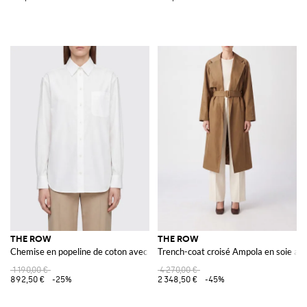
THE ROW
THE ROW
Chemise en popeline de coton avec col classique et poche plaquée
Trench-coat croisé Ampola en soie avec
1 190,00 €
4 270,00 €
892,50 €
-25%
2 348,50 €
-45%