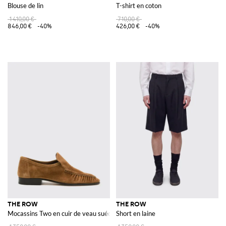
Blouse de lin
T-shirt en coton
1 410,00 €
710,00 €
846,00 €
-40%
426,00 €
-40%
THE ROW
THE ROW
Mocassins Two en cuir de veau suédé à bout rond
Short en laine