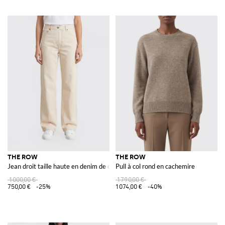
THE ROW
THE ROW
Jean droit taille haute en denim de coton biologique
Pull à col rond en cachemire
1 000,00 €
1 790,00 €
750,00 €
-25%
1 074,00 €
-40%