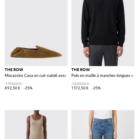
THE ROW
THE ROW
Mocassins Casa en cuir suédé avec talon élastique
Polo en maille à manches longues en c
1 190,00 €
1 830,00 €
892,50 €
-25%
1 372,50 €
-25%