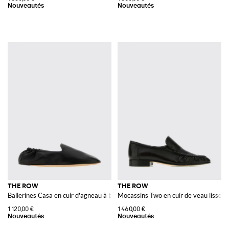
THE ROW
THE ROW
Ballerines Casa en cuir d'agneau à bout rond et talon élastiqué
Mocassins Two en cuir de veau lisse a
1 120,00 €
1 460,00 €