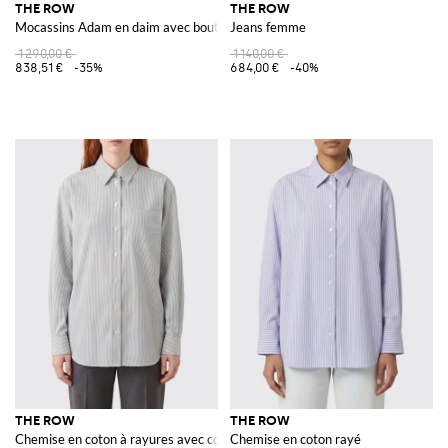
THE ROW
THE ROW
Mocassins Adam en daim avec bout plateau et talon bas
Jeans femme
1 290,00 €
1 140,00 €
838,51 €
-35%
684,00 €
-40%
THE ROW
THE ROW
Chemise en coton à rayures avec col classique et ourlet asymétrique
Chemise en coton rayé