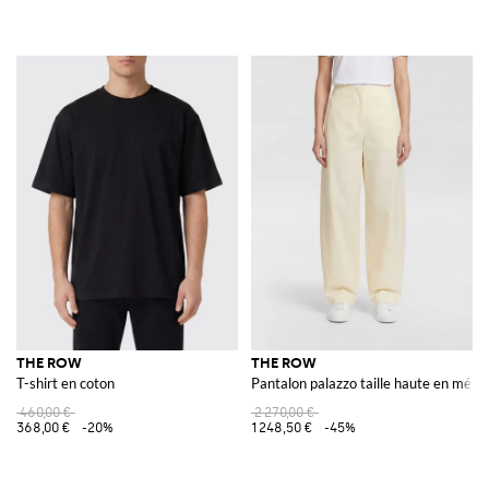
THE ROW
THE ROW
T-shirt en coton
Pantalon palazzo taille haute en méla
460,00 €
2 270,00 €
368,00 €
-20%
1 248,50 €
-45%