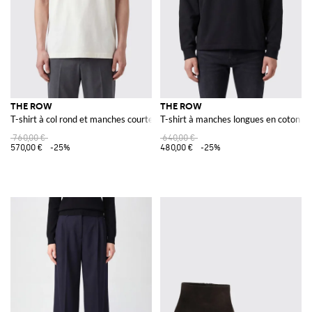
THE ROW
THE ROW
T-shirt à col rond et manches courtes en 100% coton
T-shirt à manches longues en coton 
760,00 €
640,00 €
570,00 €
-25%
480,00 €
-25%