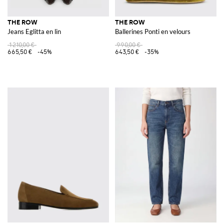
THE ROW
THE ROW
Jeans Eglitta en lin
Ballerines Ponti en velours
1 210,00 €
990,00 €
665,50 €
-45%
643,50 €
-35%