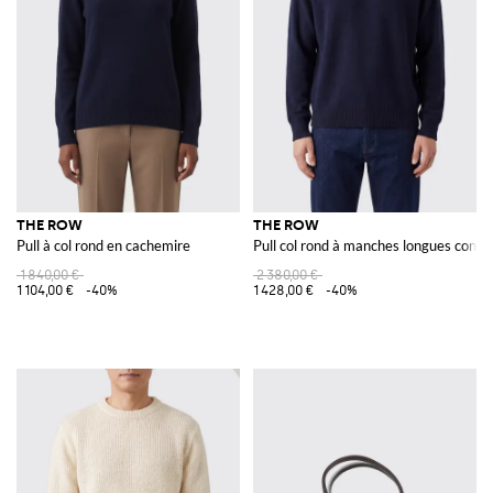
THE ROW
THE ROW
Pull à col rond en cachemire
Pull col rond à manches longues confe
1 840,00 €
2 380,00 €
1 104,00 €
-40%
1 428,00 €
-40%