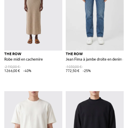
THE ROW
THE ROW
Robe midi en cachemire
Jean Fima à jambe droite en denim de c
2 110,00 €
1 030,00 €
1 266,00 €
-40%
772,50 €
-25%