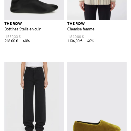
THE ROW
THE ROW
Bottines Stella en cuir
Chemise femme
1 530,00 €
1 840,00 €
918,00 €
-40%
1 104,00 €
-40%