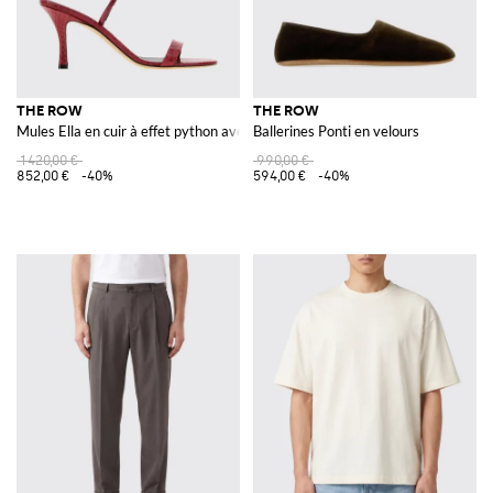
THE ROW
THE ROW
Mules Ella en cuir à effet python avec talon aiguille
Ballerines Ponti en velours
1 420,00 €
990,00 €
852,00 €
-40%
594,00 €
-40%