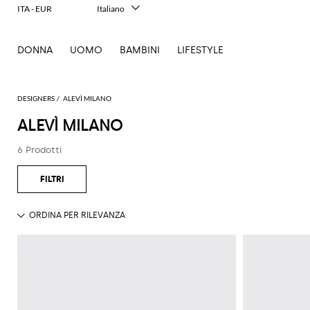
ITA - EUR
Italiano
English
Français
DONNA
UOMO
BAMBINI
LIFESTYLE
Deutsch
Español
中文
日本語
DESIGNERS
ALEVÌ MILANO
한국어
ALEVÌ MILANO
Русский
6 Prodotti