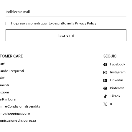
Indirizzo e-mail
Ho preso visione di quanto descritto nella
Privacy Policy
Iscrivimi
TOMER CARE
SEGUICI
atti
Facebook
nde Frequenti
Instagram
isti
Linkedin
menti
Pinterest
izioni
TikTok
 e Rimborsi
X
ini e Condizioni di vendita
uno shopping sicuro
nicazione di sicurezza