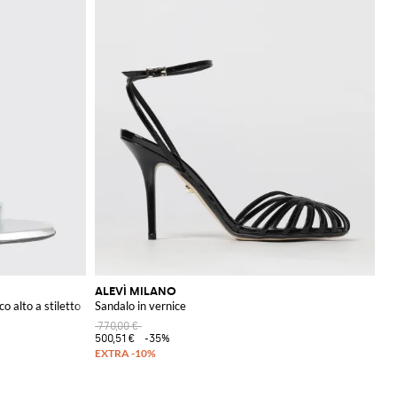
ALEVÌ MILANO
o alto a stiletto
Sandalo in vernice
770,00 €
500,51 €
-35%