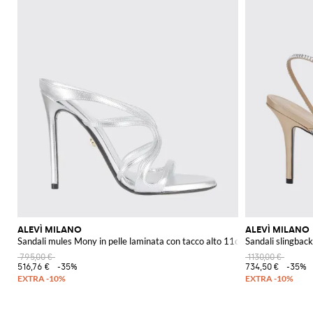
ALEVÌ MILANO
ALEVÌ MILANO
Sandali mules Mony in pelle laminata con tacco alto 11cm
Sandali slingback 
795,00 €
1130,00 €
516,76 €
-35%
734,50 €
-35%