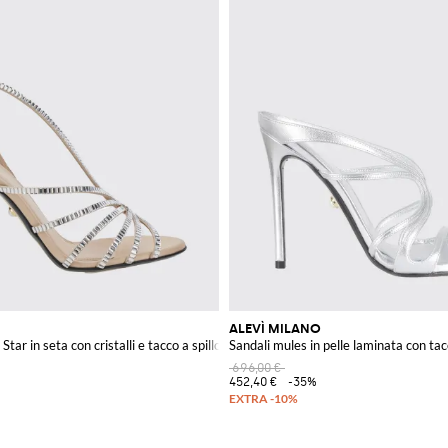
ALEVÌ MILANO
Star in seta con cristalli e tacco a spillo
Sandali mules in pelle laminata con tacc
696,00 €
452,40 €
-35%