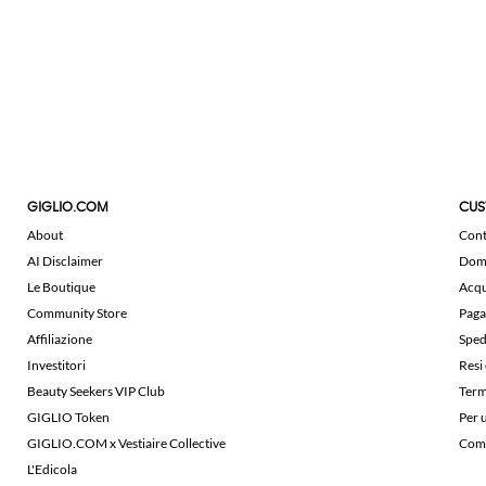
GIGLIO.COM
CUS
About
Cont
AI Disclaimer
Doma
Le Boutique
Acqu
Community Store
Paga
Affiliazione
Sped
Investitori
Resi
Beauty Seekers VIP Club
Term
GIGLIO Token
Per 
GIGLIO.COM x Vestiaire Collective
Comu
L'Edicola