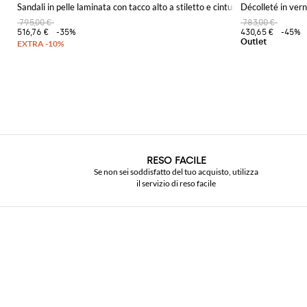
Sandali in pelle laminata con tacco alto a stiletto e cinturino alla caviglia
Décolleté in vern
795,00 €
783,00 €
516,76 €
-35%
430,65 €
-45%
RESO FACILE
Se non sei soddisfatto del tuo acquisto, utilizza
il servizio di reso facile