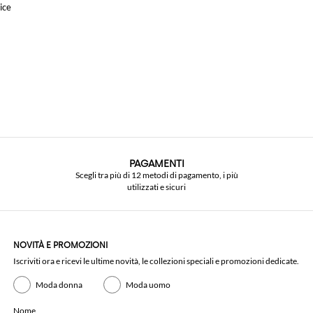
ice
PAGAMENTI
Scegli tra più di 12 metodi di pagamento, i più
utilizzati e sicuri
NOVITÀ E PROMOZIONI
Iscriviti ora e ricevi le ultime novità, le collezioni speciali e promozioni dedicate.
Moda donna
Moda uomo
Nome