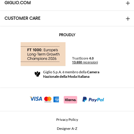
GIGLIO.COM
CUSTOMER CARE
About
Contatti
AI Disclaimer
PROUDLY
Domande Frequenti
Acquisti
Le Boutique
Pagamenti
Spedizioni
Community Store
Resi e Rimborsi
Giglio S.p.A. è membro della
Camera
Termini e Condizioni di vendita
Nazionale della Moda Italiana
Per uno shopping sicuro
Affiliazione
Comunicazione di sicurezza
Investitori
Beauty Seekers VIP Club
Privacy Policy
GIGLIO Token
Designer A-Z