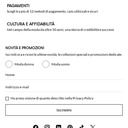
PAGAMENTI
Scegli tra più di 12 metodi di pagamento, i più utilizzati e sicuri
CULTURA E AFFIDABILITÀ
Nel campo della moda da oltre 50 anni, una storia di credibilità e successi
NOVITÀ E PROMOZIONI
Iscriviti ora e ricevi le ultime novità, le collezioni speciali e promozioni dedicate.
Moda donna
Moda uomo
Nome
Indirizzo e-mail
Ho preso visione di quanto descritto nella
Privacy Policy
Iscrivimi