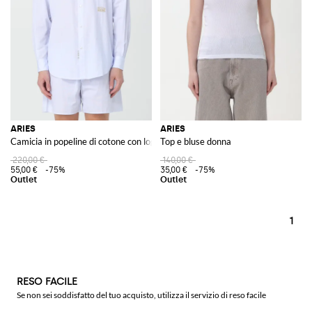
ARIES
ARIES
Camicia in popeline di cotone con logo ricamato
Top e bluse donna
220,00 €
140,00 €
55,00 €
-75%
35,00 €
-75%
1
RESO FACILE
Se non sei soddisfatto del tuo acquisto, utilizza il servizio di reso facile