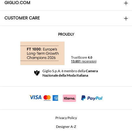
GIGLIO.COM
CUSTOMER CARE
About
Contatti
AI Disclaimer
PROUDLY
Domande Frequenti
Acquisti
Le Boutique
Pagamenti
Spedizioni
Community Store
Resi e Rimborsi
Giglio S.p.A. è membro della
Camera
Termini e Condizioni di vendita
Nazionale della Moda Italiana
Per uno shopping sicuro
Affiliazione
Comunicazione di sicurezza
Investitori
Beauty Seekers VIP Club
Privacy Policy
GIGLIO Token
Designer A-Z