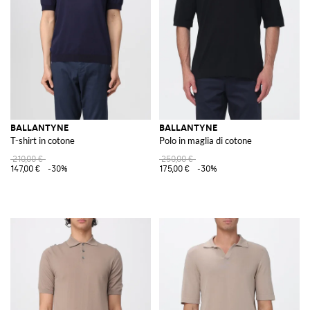
femminilità con discrezione e classe. Il design elegante e la scelta di
materiali di alta qualità fanno sì che ogni capo sia un investimento nel
tempo.
Esplora la collezione Ballantyne su GIGLIO.COM e acquista dal nostro
store online per aggiungere un tocco di eleganza e raffinatezza al tuo
guardaroba.
BALLANTYNE
BALLANTYNE
T-shirt in cotone
Polo in maglia di cotone
210,00 €
250,00 €
147,00 €
-30%
175,00 €
-30%