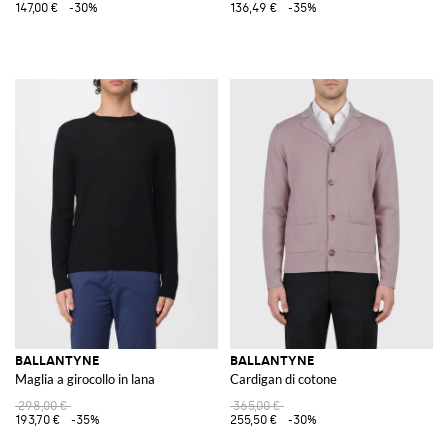
147,00 €
-30%
136,49 €
-35%
BALLANTYNE
BALLANTYNE
Maglia a girocollo in lana
Cardigan di cotone
298,00 €
365,00 €
193,70 €
-35%
255,50 €
-30%