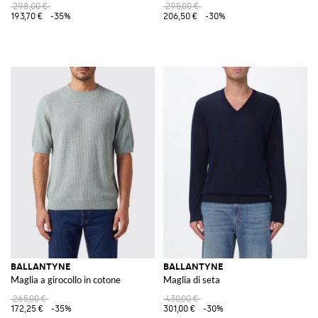
298,00 €
295,00 €
193,70 €
-35%
206,50 €
-30%
BALLANTYNE
BALLANTYNE
Maglia a girocollo in cotone
Maglia di seta
265,00 €
430,00 €
172,25 €
-35%
301,00 €
-30%