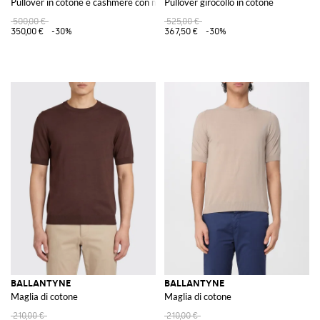
Pullover in cotone e cashmere con motivo a rombi
Pullover girocollo in cotone
500,00 €
525,00 €
350,00 €
-30%
367,50 €
-30%
BALLANTYNE
BALLANTYNE
Maglia di cotone
Maglia di cotone
210,00 €
210,00 €