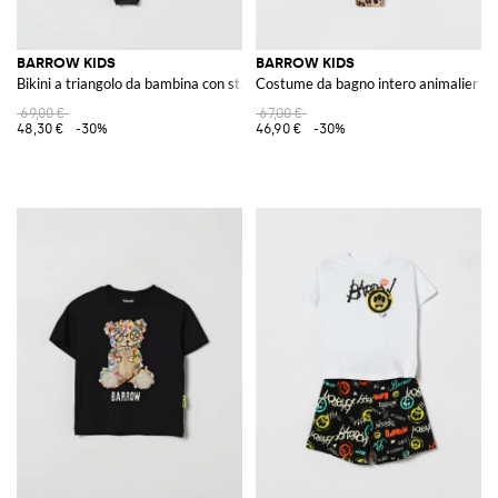
BARROW KIDS
BARROW KIDS
Bikini a triangolo da bambina con stampa Teddy bear e logo a contrasto
Costume da bagno intero animalier
69,00 €
67,00 €
48,30 €
-30%
46,90 €
-30%