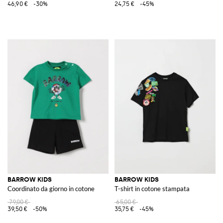
46,90 €
-30%
24,75 €
-45%
BARROW KIDS
BARROW KIDS
Coordinato da giorno in cotone
T-shirt in cotone stampata
79,00 €
65,00 €
39,50 €
-50%
35,75 €
-45%