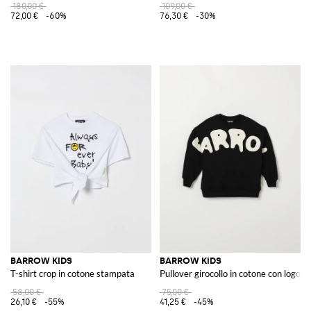
180,00 €
109,00 €
72,00 €
-60%
76,30 €
-30%
BARROW KIDS
BARROW KIDS
T-shirt crop in cotone stampata
Pullover girocollo in cotone con logo
58,00 €
75,00 €
26,10 €
-55%
41,25 €
-45%