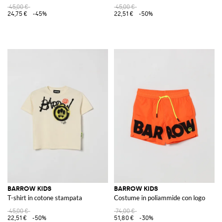
45,00 €
45,00 €
24,75 €
-45%
22,51 €
-50%
BARROW KIDS
BARROW KIDS
T-shirt in cotone stampata
Costume in poliammide con logo
45,00 €
74,00 €
22,51 €
-50%
51,80 €
-30%