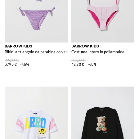
BARROW KIDS
BARROW KIDS
Bikini a triangolo da bambina con stampa Teddy bear e logo a contrasto
Costume intero in poliammide
69,00 €
78,00 €
37,95 €
-45%
42,90 €
-45%