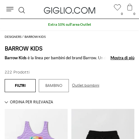
0
0
Cerca
Extra 10% sull'area Outlet
DESIGNERS
BARROW KIDS
BARROW KIDS
Barrow Kids
è la linea per bambini del brand
Barrow
. Un deisgn pop e
Mostra di più
Mostra di più
rivoluzionario anche per i più piccoli, fatto di stampe, colori, completi,
tutte sportive e pattern psichedelici per distinguersi ed esprimere il
222 Prodotti
proprio stile sin dall'età più giovane.
Outlet bambini
BAMBINO