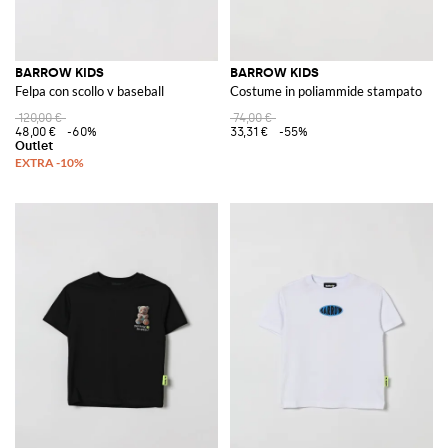
BARROW KIDS
BARROW KIDS
Felpa con scollo v baseball
Costume in poliammide stampato
120,00 €
74,00 €
48,00 €
-60%
33,31 €
-55%