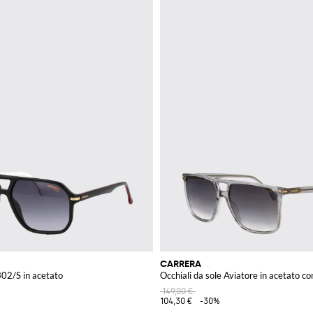
CARRERA
302/S in acetato
Occhiali da sole Aviatore in acetato co
149,00 €
104,30 €
-30%