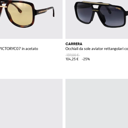
CARRERA
 VICTORYC07 in acetato
Occhiali da sole aviator rettangolari c
139,00 €
104,25 €
-25%