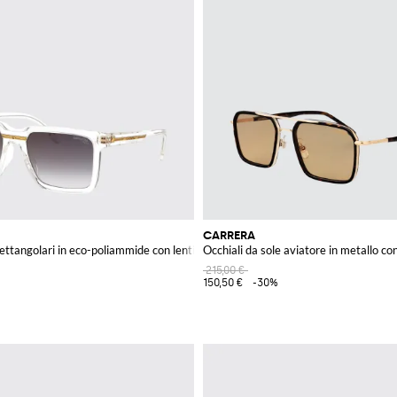
CARRERA
rettangolari in eco-poliammide con lenti scure
Occhiali da sole aviatore in metallo c
215,00 €
150,50 €
-30%