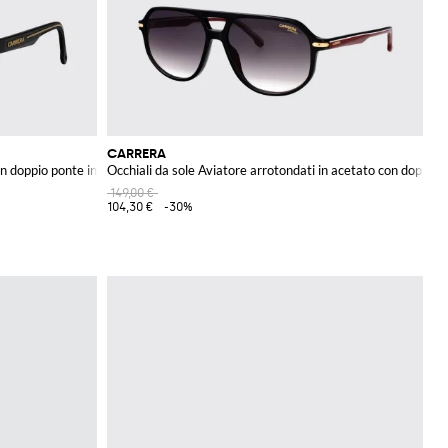
CARRERA
on doppio ponte in acetato
Occhiali da sole Aviatore arrotondati in acetato con doppio 
149,00 €
104,30 €
-30%