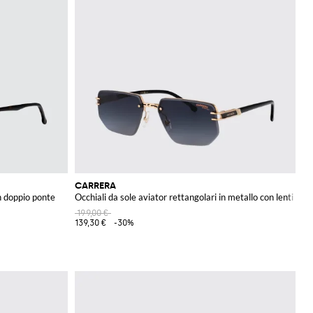
CARRERA
on doppio ponte
Occhiali da sole aviator rettangolari in metallo con lenti sfu
199,00 €
139,30 €
-30%