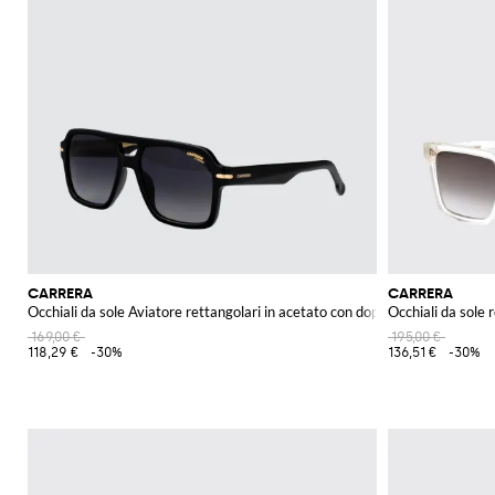
CARRERA
CARRERA
Occhiali da sole Aviatore rettangolari in acetato con doppio ponte
Occhiali da sole 
169,00 €
195,00 €
118,29 €
-30%
136,51 €
-30%