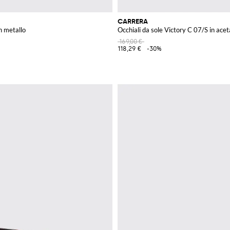
CARRERA
in metallo
Occhiali da sole Victory C 07/S in ace
169,00 €
118,29 €
-30%