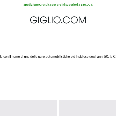
a con il nome di una delle gare automobilistiche più insidiose degli anni 50, la
, e i grandi campioni di queste discipline che hanno consacrato ogni singolo mode
famosi del brand, fino ai Boeing Collection, gli
occhiali Carrera
hanno segnato la