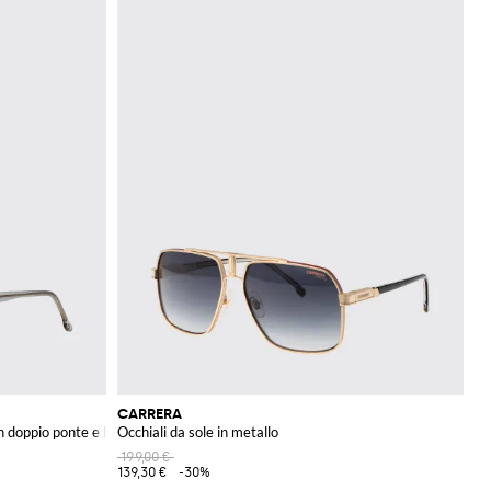
CARRERA
n doppio ponte e lenti fumè
Occhiali da sole in metallo
199,00 €
139,30 €
-30%