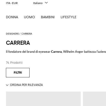
ITA - EUR
Italiano
English
Français
DONNA
UOMO
BAMBINI
LIFESTYLE
Deutsch
Español
中文
日本語
DESIGNERS
CARRERA
한국어
CARRERA
Русский
Il fondatore del brand di eyewear
Carrera
, Wilhelm Anger battezza l'aziend
Da qui da vita a una
collezione di occhiali
studiata per piloti di auto e aerei
mondiale: dai Niki Lauda, ispirati al famoso pilota di F1, uno dei modelli più 
74 Prodotti
non solo.