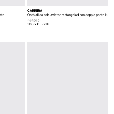
CARRERA
tato
Occhiali da sole aviator rettangolari con doppio ponte in ace
169,00 €
118,29 €
-30%