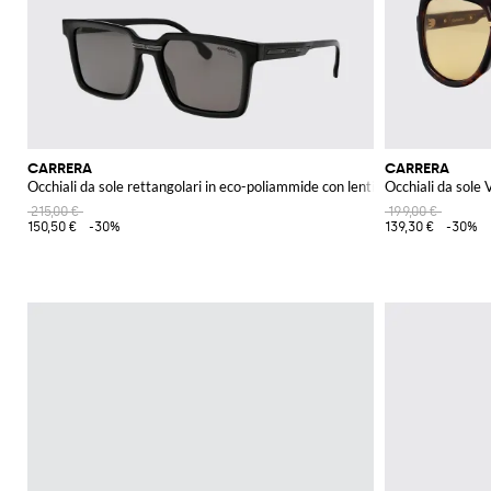
CARRERA
CARRERA
Occhiali da sole rettangolari in eco-poliammide con lenti scure
Occhiali da sole
215,00 €
199,00 €
150,50 €
-30%
139,30 €
-30%