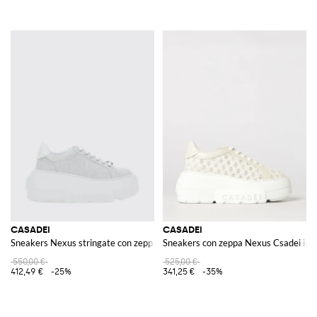
CASADEI
CASADEI
Sneakers Nexus stringate con zeppa e suola platform in gomma
Sneakers con zeppa Nexus Csadei in po
550,00 €
525,00 €
412,49 €
-25%
341,25 €
-35%