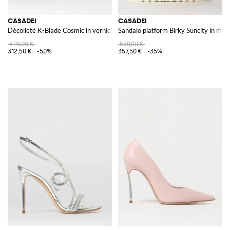
CASADEI
CASADEI
Décolleté K-Blade Cosmic in vernice
Sandalo platform Birky Suncity in mist
625,00 €
550,00 €
312,50 €
-50%
357,50 €
-35%