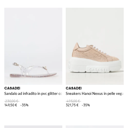
CASADEI
CASADEI
Sandalo ad infradito in pvc glitter con strass e perle sintetiche
Sneakers Hanoi Nexus in pelle vegana
230,00 €
495,00 €
149,50 €
-35%
321,75 €
-35%