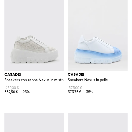
CASADEI
CASADEI
Sneakers con zeppa Nexus in misto poliuretano intrecciato
Sneakers Nexus in pelle
450,00 €
575,00 €
337,50 €
-25%
373,75 €
-35%