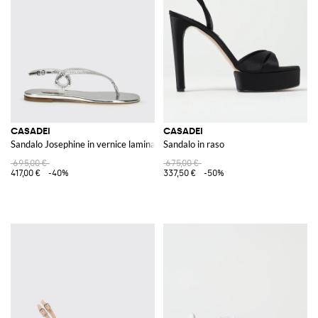
incontrano per offrire un'esperienza di acquisto unica nel suo genere.
Esplorate la vasta selezione di articoli e lasciatevi ispirare dall'eccellenza
del design italiano per aggiungere un tocco di glamour al vostro
guardaroba.
CASADEI
CASADEI
Sandalo Josephine in vernice laminata con strass
Sandalo in raso
695,00 €
675,00 €
417,00 €
-40%
337,50 €
-50%