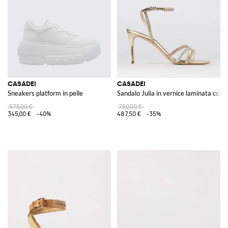
CASADEI
CASADEI
Sneakers platform in pelle
Sandalo Julia in vernice laminata con 
575,00 €
750,00 €
345,00 €
-40%
487,50 €
-35%