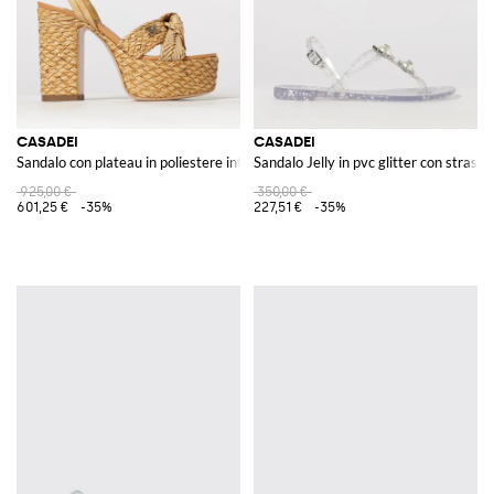
CASADEI
CASADEI
Sandalo con plateau in poliestere intrecciato
Sandalo Jelly in pvc glitter con strass 
925,00 €
350,00 €
601,25 €
-35%
227,51 €
-35%