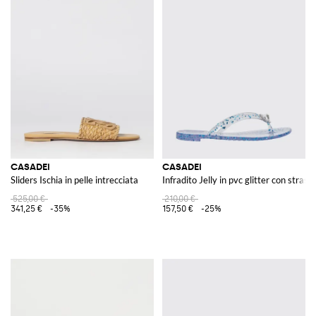
CASADEI
CASADEI
Sliders Ischia in pelle intrecciata
Infradito Jelly in pvc glitter con strass
525,00 €
210,00 €
341,25 €
-35%
157,50 €
-25%