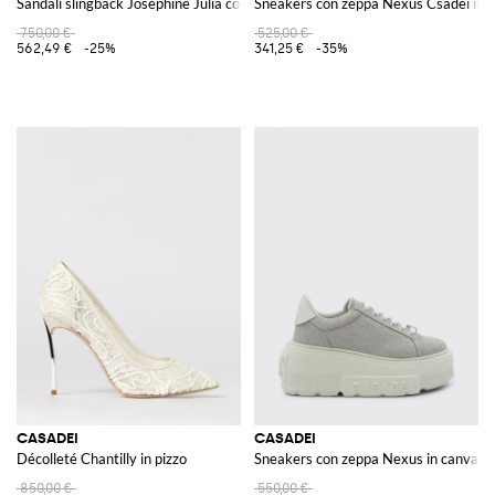
Sandali slingback Josephine Julia con strass e tacco a spillo
Sneakers con zeppa Nexus Csadei in po
750,00 €
525,00 €
562,49 €
-25%
341,25 €
-35%
CASADEI
CASADEI
Décolleté Chantilly in pizzo
Sneakers con zeppa Nexus in canvas
850,00 €
550,00 €