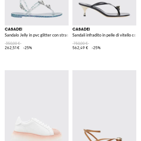
CASADEI
CASADEI
Sandalo Jelly in pvc glitter con strass e perle sintetiche
Sandali infradito in pelle di vitello con c
350,00 €
750,00 €
262,51 €
-25%
562,49 €
-25%