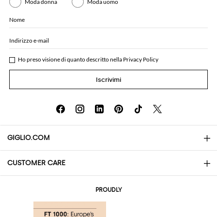
Moda donna
Moda uomo
Nome
Indirizzo e-mail
Ho preso visione di quanto descritto nella
Privacy Policy
Iscrivimi
GIGLIO.COM
CUSTOMER CARE
About
Contatti
AI Disclaimer
PROUDLY
Domande Frequenti
Acquisti
Le Boutique
Pagamenti