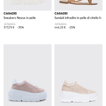
CASADEI
CASADEI
Sneakers Nexus in pelle
Sandali infradito in pelle di vitello lisci
575,00 €
595,00 €
373,75 €
-35%
446,25 €
-25%