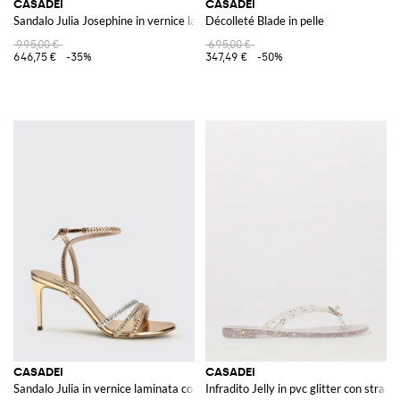
CASADEI
CASADEI
Sandalo Julia Josephine in vernice laminata con strass
Décolleté Blade in pelle
995,00 €
695,00 €
646,75 €
-35%
347,49 €
-50%
CASADEI
CASADEI
Sandalo Julia in vernice laminata con strass
Infradito Jelly in pvc glitter con strass