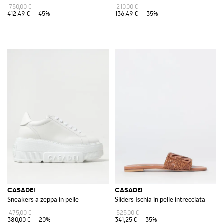
750,00 €
210,00 €
412,49 €
-45%
136,49 €
-35%
CASADEI
CASADEI
Sneakers a zeppa in pelle
Sliders Ischia in pelle intrecciata
475,00 €
525,00 €
380,00 €
-20%
341,25 €
-35%