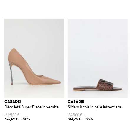
CASADEI
CASADEI
Décolleté Super Blade in vernice
Sliders Ischia in pelle intrecciata
695,00 €
525,00 €
347,49 €
-50%
341,25 €
-35%