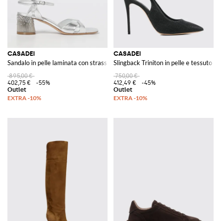
CASADEI
CASADEI
Sandalo in pelle laminata con strass
Slingback Triniton in pelle e tessuto mi
895,00 €
750,00 €
402,75 €
-55%
412,49 €
-45%