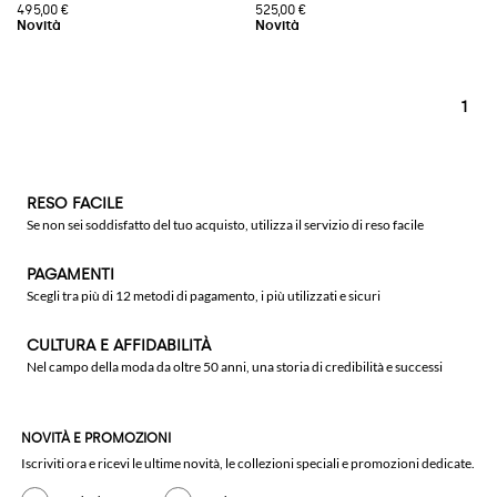
495,00 €
525,00 €
1
RESO FACILE
Se non sei soddisfatto del tuo acquisto, utilizza il servizio di reso facile
PAGAMENTI
Scegli tra più di 12 metodi di pagamento, i più utilizzati e sicuri
CULTURA E AFFIDABILITÀ
Nel campo della moda da oltre 50 anni, una storia di credibilità e successi
NOVITÀ E PROMOZIONI
Iscriviti ora e ricevi le ultime novità, le collezioni speciali e promozioni dedicate.