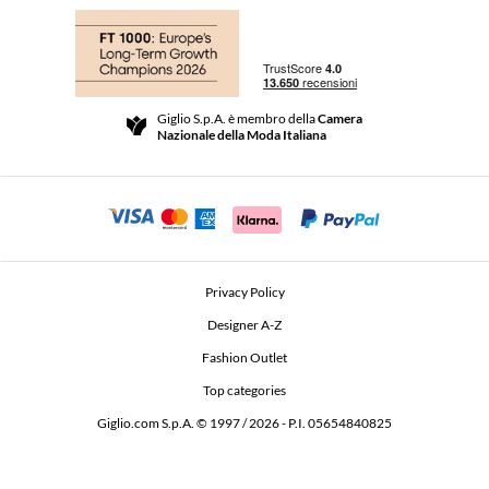
Acquisti
Le Boutique
Pagamenti
Spedizioni
Community Store
Resi e Rimborsi
Giglio S.p.A. è membro della
Camera
Termini e Condizioni di vendita
Nazionale della Moda Italiana
Per uno shopping sicuro
Affiliazione
Comunicazione di sicurezza
Investitori
Beauty Seekers VIP Club
Privacy Policy
GIGLIO Token
Designer A-Z
Fashion Outlet
GIGLIO.COM x Vestiaire Collective
Top categories
Giglio.com S.p.A. © 1997 / 2026 - P.I. 05654840825
L'Edicola