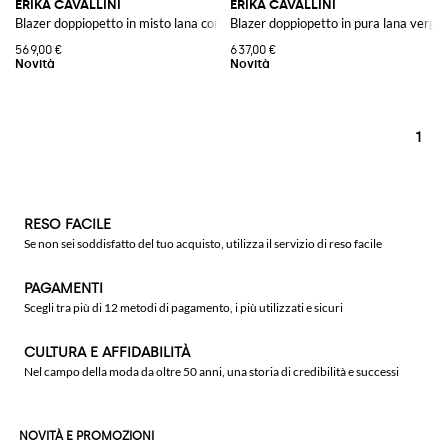
ERIKA CAVALLINI
ERIKA CAVALLINI
Blazer doppiopetto in misto lana con rever a lancia
Blazer doppiopetto in pura lana vergin
569,00 €
637,00 €
1
RESO FACILE
Se non sei soddisfatto del tuo acquisto, utilizza il servizio di reso facile
PAGAMENTI
Scegli tra più di 12 metodi di pagamento, i più utilizzati e sicuri
CULTURA E AFFIDABILITÀ
Nel campo della moda da oltre 50 anni, una storia di credibilità e successi
NOVITÀ E PROMOZIONI