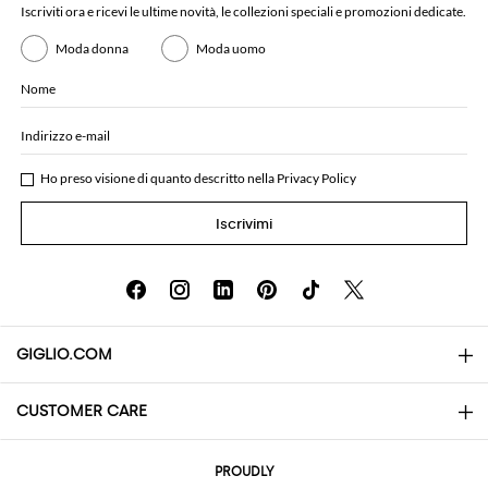
Iscriviti ora e ricevi le ultime novità, le collezioni speciali e promozioni dedicate.
Moda donna
Moda uomo
Nome
Indirizzo e-mail
Ho preso visione di quanto descritto nella
Privacy Policy
Iscrivimi
GIGLIO.COM
CUSTOMER CARE
About
Contatti
AI Disclaimer
PROUDLY
Domande Frequenti