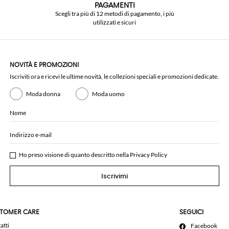
PAGAMENTI
Scegli tra più di 12 metodi di pagamento, i più
utilizzati e sicuri
NOVITÀ E PROMOZIONI
Iscriviti ora e ricevi le ultime novità, le collezioni speciali e promozioni dedicate.
Moda donna
Moda uomo
Nome
Indirizzo e-mail
Ho preso visione di quanto descritto nella
Privacy Policy
Iscrivimi
TOMER CARE
SEGUICI
atti
Facebook