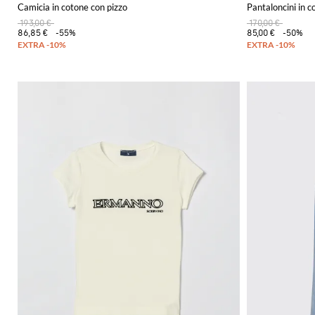
Camicia in cotone con pizzo
Pantaloncini in c
193,00 €
170,00 €
86,85 €
-55%
85,00 €
-50%