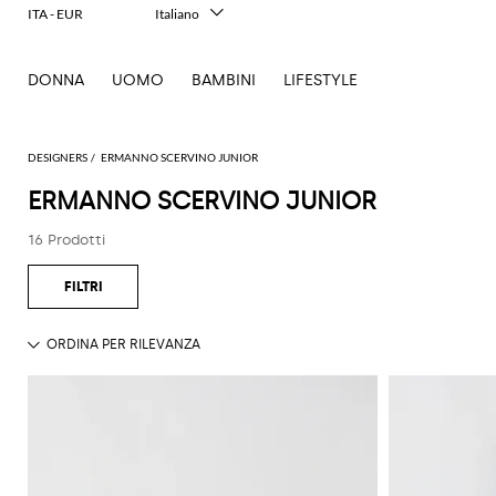
ITA - EUR
Italiano
English
Français
DONNA
UOMO
BAMBINI
LIFESTYLE
Deutsch
Español
中文
日本語
DESIGNERS
ERMANNO SCERVINO JUNIOR
한국어
ERMANNO SCERVINO JUNIOR
Русский
16 Prodotti