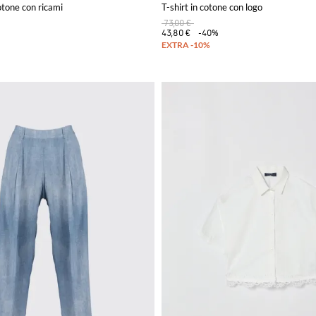
otone con ricami
T-shirt in cotone con logo
73,00 €
43,80 €
-40%