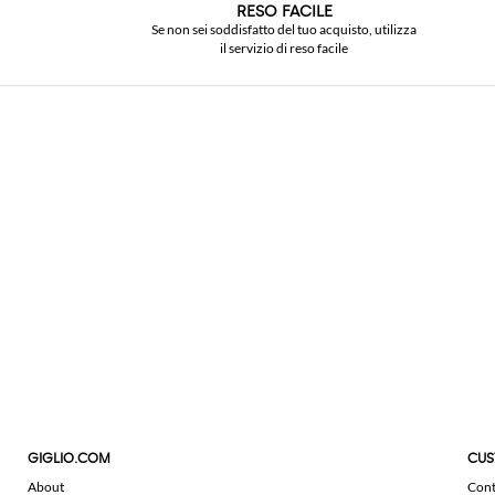
RESO FACILE
Se non sei soddisfatto del tuo acquisto, utilizza
il servizio di reso facile
GIGLIO.COM
CUS
About
Cont