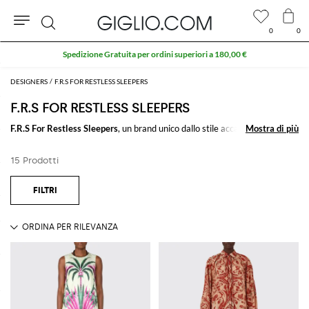
0
0
Cerca
Spedizione Gratuita per ordini superiori a 180,00 €
DESIGNERS
F.R.S FOR RESTLESS SLEEPERS
F.R.S FOR RESTLESS SLEEPERS
F.R.S For Restless Sleepers
, un brand unico dallo stile accattivante che
Mostra di più
Mostra di più
trasforma il pigiama da donna in un vero e proprio outfit da sfoggiare non
solo a casa, assumendo l'identità di capo leggero a tratti loungewear e a
15 Prodotti
tratti chic, perfetto in abbinamento con una delle
borse a mano più hot del
momento
per un look da vera fashionista.