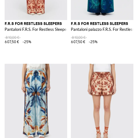
F.R.S FOR RESTLESS SLEEPERS
F.R.S FOR RESTLESS SLEEPERS
Pantaloni F.R.S. For Restless Sleepers in seta con stampa etnica
Pantaloni palazzo F.R.S. For Restless 
810,00 €
810,00 €
607,50 €
-25%
607,50 €
-25%