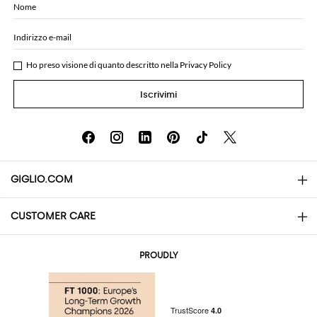
Nome
Indirizzo e-mail
Ho preso visione di quanto descritto nella
Privacy Policy
Iscrivimi
GIGLIO.COM
CUSTOMER CARE
About
Contatti
AI Disclaimer
PROUDLY
Domande Frequenti
Acquisti
Le Boutique
Pagamenti
Spedizioni