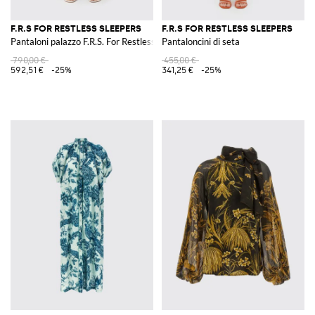
F.R.S FOR RESTLESS SLEEPERS
F.R.S FOR RESTLESS SLEEPERS
Pantaloni palazzo F.R.S. For Restless Sleepers in seta con stampa tropicale
Pantaloncini di seta
790,00 €
455,00 €
592,51 €
-25%
341,25 €
-25%