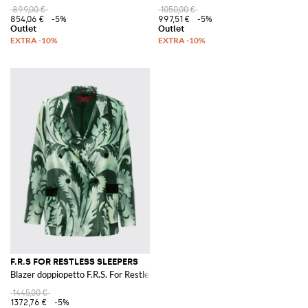
899,00 €
1050,00 €
854,06 €
-5%
997,51 €
-5%
F.R.S FOR RESTLESS SLEEPERS
Blazer doppiopetto F.R.S. For Restless Sleepers in misto seta con stampa flo
1445,00 €
1372,76 €
-5%