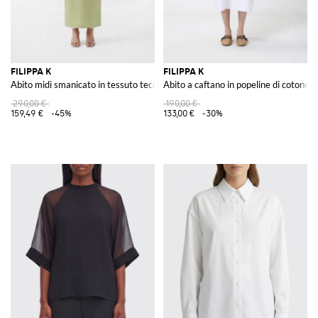
FILIPPA K
FILIPPA K
Abito midi smanicato in tessuto tecnico con dettaglio cut-out
Abito a caftano in popeline di cotone
290,00 €
190,00 €
159,49 €
-45%
133,00 €
-30%