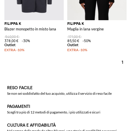
FILIPPA K
FILIPPA K
Blazer monopetto in misto lana
Maglia in lana vergine
540,00 €
171,00 €
378,00 €
-30%
85,50 €
-50%
1
RESO FACILE
Se non sei soddisfatto del tuo acquisto, utilizza il servizio di reso facile
PAGAMENTI
Scegli tra più di 12 metodi di pagamento, i più utilizzati e sicuri
CULTURA E AFFIDABILITÀ
Nel campo della moda da oltre 50 anni, una storia di credibilità e successi