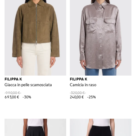
FILIPPA K
FILIPPA K
Giacca in pelle scamosciata
Camicia in raso
990,00 €
320,00 €
693,00 €
-30%
240,00 €
-25%