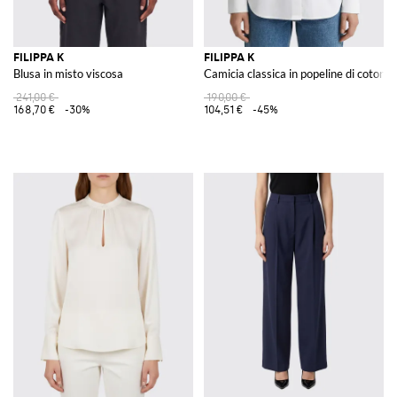
FILIPPA K
FILIPPA K
Blusa in misto viscosa
Camicia classica in popeline di cotone
241,00 €
190,00 €
168,70 €
-30%
104,51 €
-45%