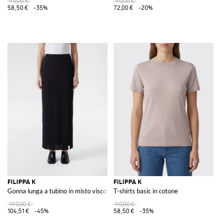
90,00 €
90,00 €
58,50 €
-35%
72,00 €
-20%
FILIPPA K
FILIPPA K
Gonna lunga a tubino in misto viscosa con spacco laterale
T-shirts basic in cotone
190,00 €
90,00 €
104,51 €
-45%
58,50 €
-35%