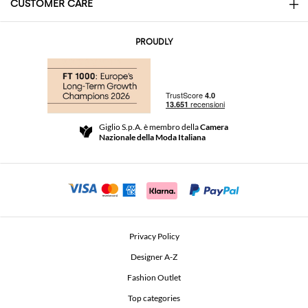
CUSTOMER CARE
About
Contatti
AI Disclaimer
PROUDLY
Domande Frequenti
Acquisti
Le Boutique
Pagamenti
Spedizioni
Community Store
Resi e Rimborsi
Giglio S.p.A. è membro della
Camera
Termini e Condizioni di vendita
Nazionale della Moda Italiana
Per uno shopping sicuro
Affiliazione
Comunicazione di sicurezza
Investitori
Beauty Seekers VIP Club
Privacy Policy
GIGLIO Token
Designer A-Z
Fashion Outlet
GIGLIO.COM x Vestiaire Collective
Top categories