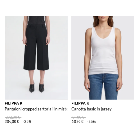
FILIPPA K
FILIPPA K
Pantaloni cropped sartoriali in misto lana a vita alta
Canotta basic in jersey
272,00 €
81,00 €
204,00 €
-25%
60,74 €
-25%