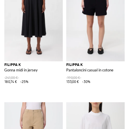
FILIPPA K
FILIPPA K
Gonna midi in jersey
Pantaloncini casual in cotone
241,00 €
190,00 €
180,74 €
-25%
133,00 €
-30%