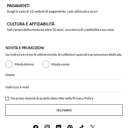
PAGAMENTI
Scegli tra più di 12 metodi di pagamento, i più utilizzati e sicuri
CULTURA E AFFIDABILITÀ
Nel campo della moda da oltre 50 anni, una storia di credibilità e successi
NOVITÀ E PROMOZIONI
Iscriviti ora e ricevi le ultime novità, le collezioni speciali e promozioni dedicate.
Moda donna
Moda uomo
Nome
Indirizzo e-mail
Ho preso visione di quanto descritto nella
Privacy Policy
Iscrivimi