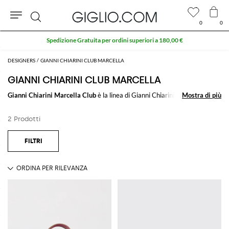
0
0
Cerca
Spedizione Gratuita per ordini superiori a 180,00 €
DESIGNERS
GIANNI CHIARINI CLUB MARCELLA
GIANNI CHIARINI CLUB MARCELLA
Gianni Chiarini Marcella Club
è la linea di
Gianni Chiarini
nata dal
Mostra di più
Mostra di più
desiderio di dare voce a una community i cui principi siano inclusività,
partecipazione e condivisione. Una collezione la cui protagonista, la borsa
2 Prodotti
Marcella, da voce a tutte le donne che si sentono naturali, spontanee e
unite.