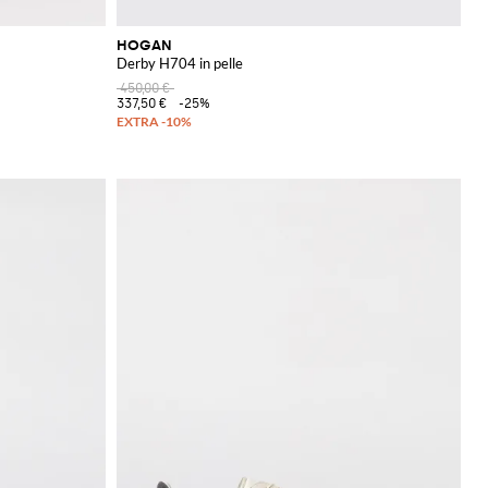
HOGAN
Derby H704 in pelle
450,00 €
337,50 €
-25%