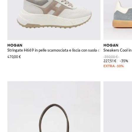
HOGAN
HOGAN
Stringate H669 in pelle scamosciata e liscia con suola chunky e logo H a c
Sneakers Cool in
470,00 €
350,00 €
227,51 €
-35%