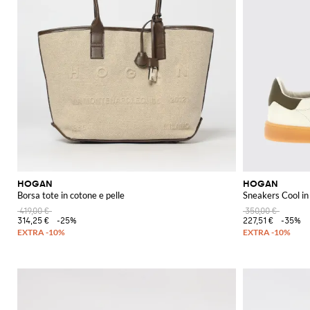
HOGAN
HOGAN
Borsa tote in cotone e pelle
Sneakers Cool in 
419,00 €
350,00 €
314,25 €
-25%
227,51 €
-35%