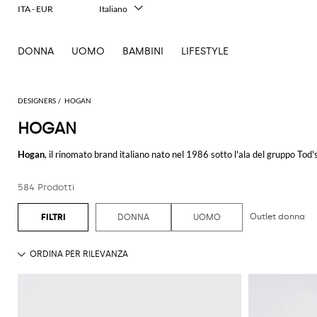
ITA - EUR
Italiano
English
Français
DONNA
UOMO
BAMBINI
LIFESTYLE
Deutsch
Español
中文
日本語
DESIGNERS
HOGAN
한국어
HOGAN
Русский
Hogan
, il rinomato brand italiano nato nel 1986 sotto l'ala del gruppo
Tod'
agli anni '80, quando ha iniziato a proporsi come un marchio di calzature 
saputo evolversi nel tempo, estendendo la sua produzione all'abbigliamento e
584 Prodotti
Le
scarpe Hogan
sono state progettate per soddisfare un pubblico che apprez
uno stile contemporaneo. Questa filosofia si riflette in modo particolare ne
Outlet donna
DONNA
UOMO
Per gli amanti della moda maschile, le scarpe
Hogan uomo
offrono una vari
collezione variegata, che spazia dalle sneaker eleganti a calzature più sofis
Il brand Hogan si distingue per la sua capacità di interpretare le tendenze
scegliere un paio di sneaker per un look quotidiano o di trovare la scarpa pe
Ti invitiamo a scoprire di più sul mondo Hogan su GIGLIO.COM, dove potrai