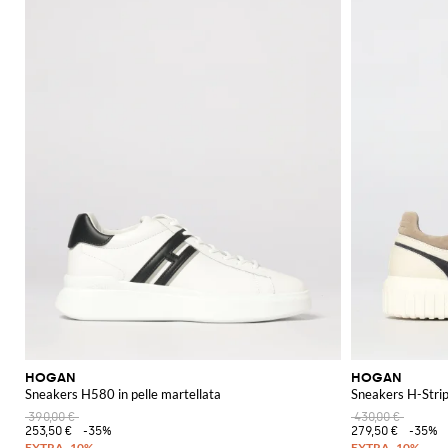
HOGAN
HOGAN
Sneakers H580 in pelle martellata
Sneakers H-Stripe
390,00 €
430,00 €
253,50 €
-35%
279,50 €
-35%