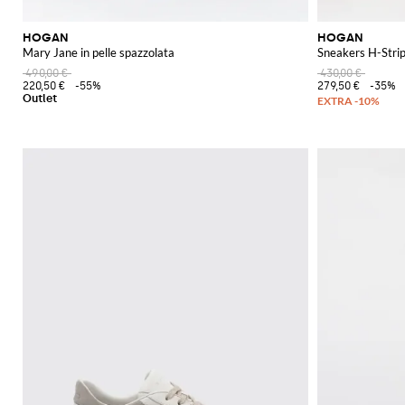
HOGAN
HOGAN
Mary Jane in pelle spazzolata
Sneakers H-Stripe
490,00 €
430,00 €
220,50 €
-55%
279,50 €
-35%