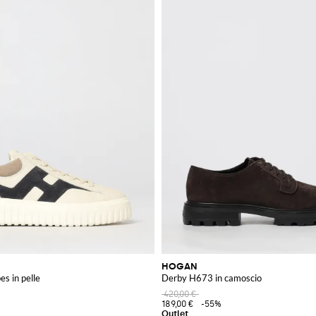
HOGAN
s in pelle
Derby H673 in camoscio
420,00 €
189,00 €
-55%