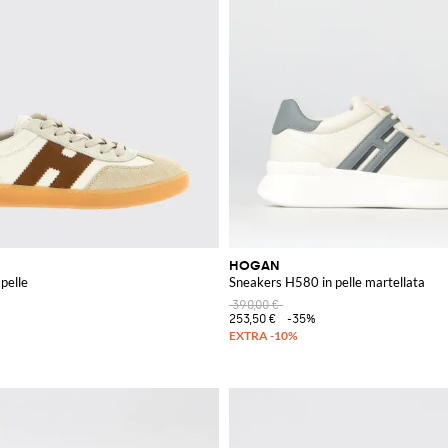
HOGAN
pelle
Sneakers H580 in pelle martellata
390,00 €
253,50 €
-35%