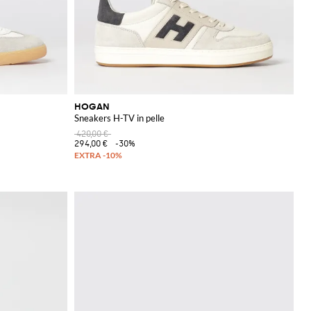
HOGAN
Sneakers H-TV in pelle
420,00 €
294,00 €
-30%