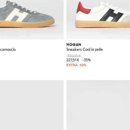
HOGAN
ontrasto
 camoscio
Sneakers Cool in pelle
350,00 €
227,51 €
-35%