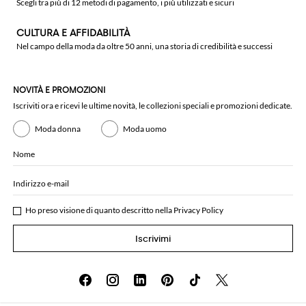
Scegli tra più di 12 metodi di pagamento, i più utilizzati e sicuri
CULTURA E AFFIDABILITÀ
Nel campo della moda da oltre 50 anni, una storia di credibilità e successi
NOVITÀ E PROMOZIONI
Iscriviti ora e ricevi le ultime novità, le collezioni speciali e promozioni dedicate.
Moda donna
Moda uomo
Nome
Indirizzo e-mail
Ho preso visione di quanto descritto nella
Privacy Policy
Iscrivimi