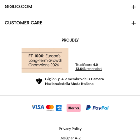
GIGLIO.COM
CUSTOMER CARE
About
Contatti
AI Disclaimer
PROUDLY
Domande Frequenti
Acquisti
Le Boutique
Pagamenti
Spedizioni
Community Store
Resi e Rimborsi
Giglio S.p.A. è membro della
Camera
Termini e Condizioni di vendita
Nazionale della Moda Italiana
Per uno shopping sicuro
Affiliazione
Comunicazione di sicurezza
Investitori
Beauty Seekers VIP Club
Privacy Policy
GIGLIO Token
Designer A-Z