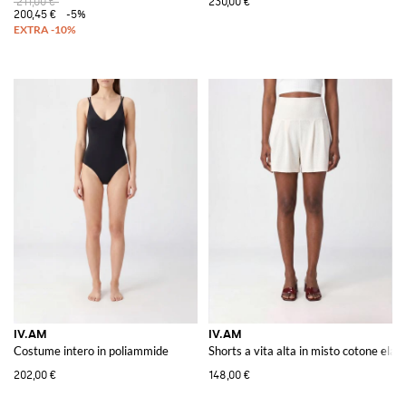
211,00 €
230,00 €
200,45 €
-5%
IV.AM
IV.AM
Costume intero in poliammide
Shorts a vita alta in misto cotone elast
202,00 €
148,00 €