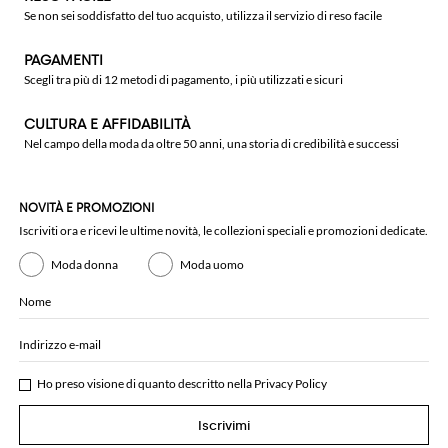
Se non sei soddisfatto del tuo acquisto, utilizza il servizio di reso facile
PAGAMENTI
Scegli tra più di 12 metodi di pagamento, i più utilizzati e sicuri
CULTURA E AFFIDABILITÀ
Nel campo della moda da oltre 50 anni, una storia di credibilità e successi
NOVITÀ E PROMOZIONI
Iscriviti ora e ricevi le ultime novità, le collezioni speciali e promozioni dedicate.
Moda donna
Moda uomo
Nome
Indirizzo e-mail
Ho preso visione di quanto descritto nella
Privacy Policy
Iscrivimi