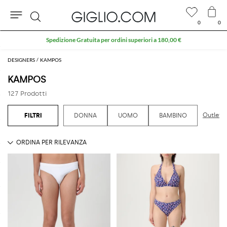
0
0
Cerca
Extra 10% sull'area Outlet
DESIGNERS
KAMPOS
KAMPOS
127 Prodotti
Outlet 
DONNA
UOMO
BAMBINO