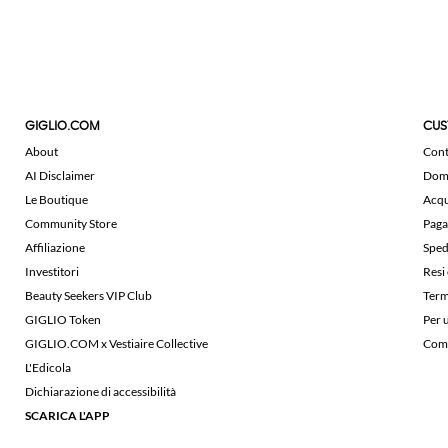
GIGLIO.COM
CUS
About
Cont
AI Disclaimer
Doma
Le Boutique
Acqu
Community Store
Paga
Affiliazione
Sped
Investitori
Resi
Beauty Seekers VIP Club
Term
GIGLIO Token
Per 
GIGLIO.COM x Vestiaire Collective
Comu
L'Edicola
Dichiarazione di accessibilità
SCARICA L'APP