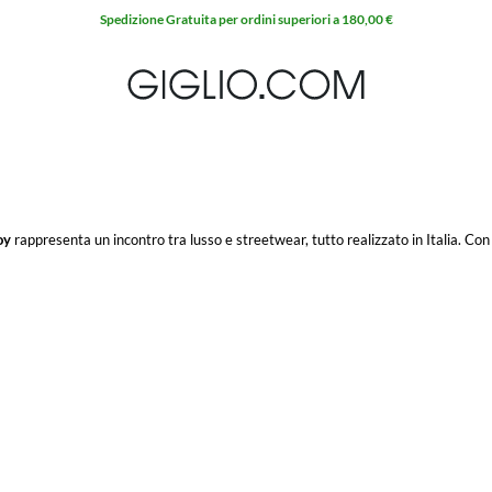
Spedizione Gratuita per ordini superiori a 180,00 €
oy
rappresenta un incontro tra lusso e streetwear, tutto realizzato in Italia. Con
re il concetto di outerwear, rendendo ogni articolo un vero e proprio statement di
di questa filosofia: un capo che fonde comfort, innovazione e un'estetica au
e un design unico che cattura l'essenza del moderno lusso dinamico. Per gli aman
ossibilità di accedere a pezzi distintivi a prezzi vantaggiosi.
nte della perfezione. Scoprite la collezione di questo innovativo brand su GIGLI
re online, dove il lusso incontra il dinamismo urbano.