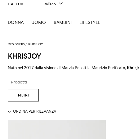
ITA - EUR
Italiano
English
Français
DONNA
UOMO
BAMBINI
LIFESTYLE
Deutsch
Español
中文
日本語
DESIGNERS
KHRISJOY
한국어
KHRISJOY
Русский
Nato nel 2017 dalla visione di Marzia Bellotti e Maurizio Purificato,
Khrisj
attenzione ai dettagli, il brand si distingue per la sua capacità di reinventa
1 Prodotti
Tra gli articoli più iconici del brand, il
piumino Khrisjoy
emerge come emblema 
Anche il
giubbotto Khrisjoy uomo
segue questa linea, offrendo versatilità 
ricerca di occasioni esclusive, l'area
outlet Khrisjoy
su GIGLIO.COM offre la p
Ogni articolo racconta una storia di creatività, passione e ricerca incessa
ispirare dalla vasta selezione di articoli esclusivi disponibili nel nostro sto