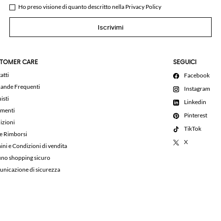
Ho preso visione di quanto descritto nella
Privacy Policy
Iscrivimi
TOMER CARE
SEGUICI
atti
Facebook
nde Frequenti
Instagram
isti
Linkedin
menti
Pinterest
izioni
TikTok
 e Rimborsi
X
ini e Condizioni di vendita
uno shopping sicuro
nicazione di sicurezza