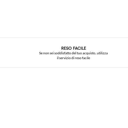
RESO FACILE
Se non sei soddisfatto del tuo acquisto, utilizza
il servizio di reso facile