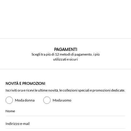
PAGAMENTI
Scegli tra più di 12 metodi di pagamento, i più
utilizzati e sicuri
NOVITÀ E PROMOZIONI
Iscriviti ora e ricevi le ultime novità, le collezioni speciali e promozioni dedicate.
Moda donna
Moda uomo
Nome
Indirizzo e-mail