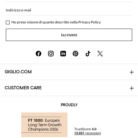
Indirizzo e-mail
Ho preso visione di quanto descritto nella
Privacy Policy
Iscrivimi
GIGLIO.COM
CUSTOMER CARE
About
Contatti
AI Disclaimer
PROUDLY
Domande Frequenti
Acquisti
Le Boutique
Pagamenti
Spedizioni
Community Store
Resi e Rimborsi