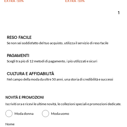
1
RESO FACILE
Se non sei soddisfatto del tuo acquisto, utilizza il servizio di reso facile
PAGAMENTI
Scegli tra più di 12 metodi di pagamento, i più utilizzati e sicuri
CULTURA E AFFIDABILITÀ
Nel campo della moda da oltre 50 anni, una storia di credibilità e successi
NOVITÀ E PROMOZIONI
Iscriviti ora e ricevi le ultime novità, le collezioni speciali e promozioni dedicate.
Moda donna
Moda uomo
Nome