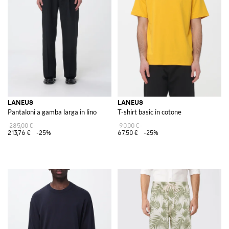
LANEUS
LANEUS
Pantaloni a gamba larga in lino
T-shirt basic in cotone
285,00 €
90,00 €
213,76 €
-25%
67,50 €
-25%