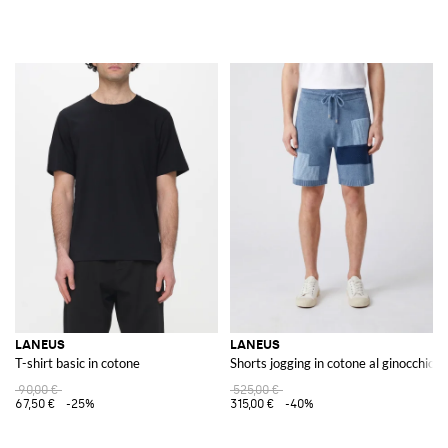
LANEUS
LANEUS
T-shirt basic in cotone
Shorts jogging in cotone al ginocchio co
90,00 €
525,00 €
67,50 €
-25%
315,00 €
-40%