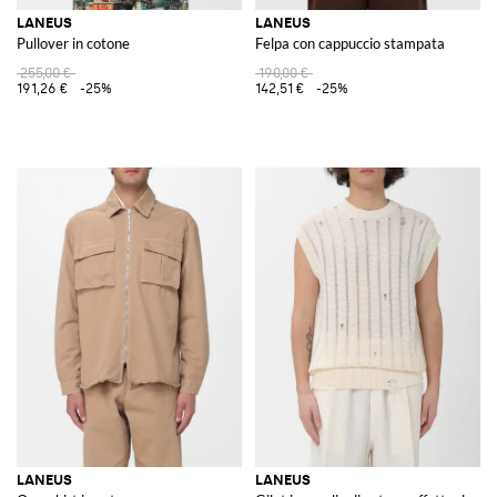
LANEUS
LANEUS
Pullover in cotone
Felpa con cappuccio stampata
255,00 €
190,00 €
191,26 €
-25%
142,51 €
-25%
LANEUS
LANEUS