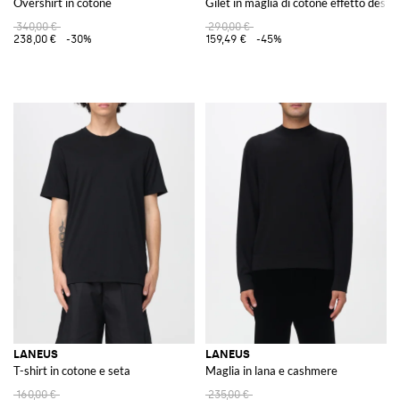
Overshirt in cotone
Gilet in maglia di cotone effetto destr
340,00 €
290,00 €
238,00 €
-30%
159,49 €
-45%
LANEUS
LANEUS
T-shirt in cotone e seta
Maglia in lana e cashmere
160,00 €
235,00 €