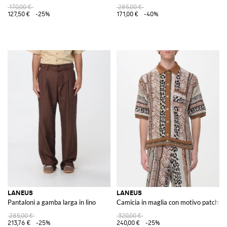
170,00 €
285,00 €
127,50 €
-25%
171,00 €
-40%
LANEUS
LANEUS
Pantaloni a gamba larga in lino
Camicia in maglia con motivo patchwo
285,00 €
320,00 €
213,76 €
-25%
240,00 €
-25%