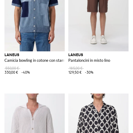
combinare eleganza e praticità.
Scoprite l'intera collezione del brand su GIGLIO.COM e lasciatevi ispirare
dalla nostra selezione per il vostro prossimo acquisto online.
LANEUS
LANEUS
Camicia bowling in cotone con stampa patchwork e fondo elasticizzato
Pantaloncini in misto lino
550,00 €
185,00 €
330,00 €
-40%
129,50 €
-30%