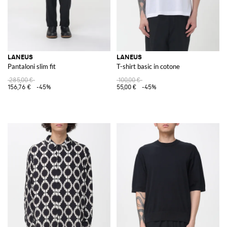
LANEUS
LANEUS
Pantaloni slim fit
T-shirt basic in cotone
285,00 €
100,00 €
156,76 €
-45%
55,00 €
-45%