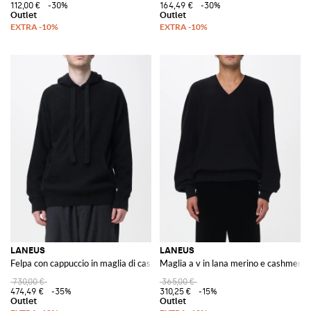
112,00 €
-30%
164,49 €
-30%
LANEUS
LANEUS
Felpa con cappuccio in maglia di cashmere
Maglia a v in lana merino e cashmere
730,00 €
365,00 €
474,49 €
-35%
310,25 €
-15%