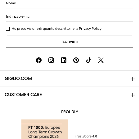
Nome
Indirizzo e-mail
Ho preso visione di quanto descritto nella
Privacy Policy
Iscrivimi
GIGLIO.COM
CUSTOMER CARE
About
Contatti
AI Disclaimer
PROUDLY
Domande Frequenti
Acquisti
Le Boutique
Pagamenti
Spedizioni