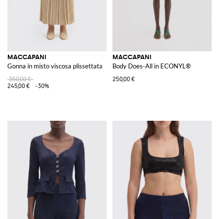
MACCAPANI
MACCAPANI
Gonna in misto viscosa plissettata
Body Does-All in ECONYL®
350,00 €
250,00 €
245,00 €
-30%