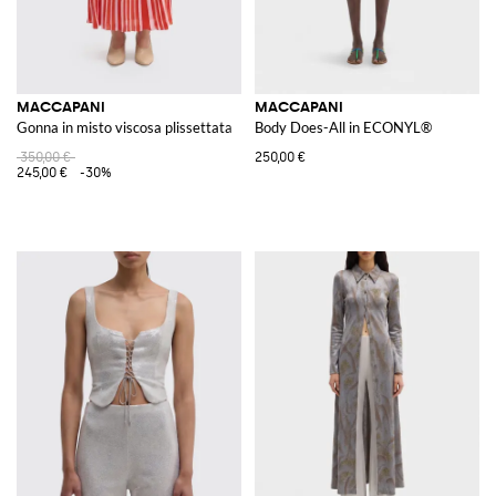
MACCAPANI
MACCAPANI
Gonna in misto viscosa plissettata
Body Does-All in ECONYL®
350,00 €
250,00 €
245,00 €
-30%