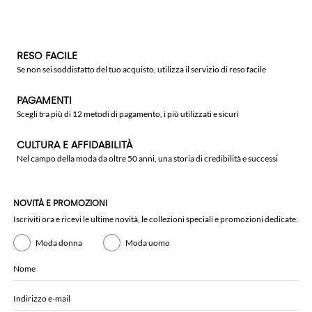
RESO FACILE
Se non sei soddisfatto del tuo acquisto, utilizza il servizio di reso facile
PAGAMENTI
Scegli tra più di 12 metodi di pagamento, i più utilizzati e sicuri
CULTURA E AFFIDABILITÀ
Nel campo della moda da oltre 50 anni, una storia di credibilità e successi
NOVITÀ E PROMOZIONI
Iscriviti ora e ricevi le ultime novità, le collezioni speciali e promozioni dedicate.
Moda donna
Moda uomo
Nome
Indirizzo e-mail