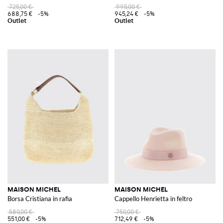
725,00 €
995,00 €
688,75 €
-5%
945,24 €
-5%
MAISON MICHEL
MAISON MICHEL
Borsa Cristiana in rafia
Cappello Henrietta in feltro
580,00 €
750,00 €
551,00 €
-5%
712,49 €
-5%