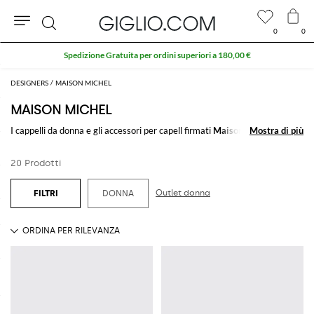
0
0
Cerca
DESIGNERS
MAISON MICHEL
MAISON MICHEL
I
cappelli da donna
e gli accessori per capell firmati
Maison Mitchel
Mostra di più
Mostra di più
si
rendono unici e inconfondibili grazie al design dall'allure parigina e dalle
linee sofisticate.
20 Prodotti
Outlet donna
DONNA