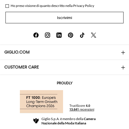
Ho preso visione di quanto descritto nella
Privacy Policy
Iscrivimi
GIGLIO.COM
CUSTOMER CARE
About
Contatti
AI Disclaimer
PROUDLY
Domande Frequenti
Acquisti
Le Boutique
Pagamenti
Spedizioni
Community Store
Resi e Rimborsi
Giglio S.p.A. è membro della
Camera
Termini e Condizioni di vendita
Nazionale della Moda Italiana
Per uno shopping sicuro
Affiliazione