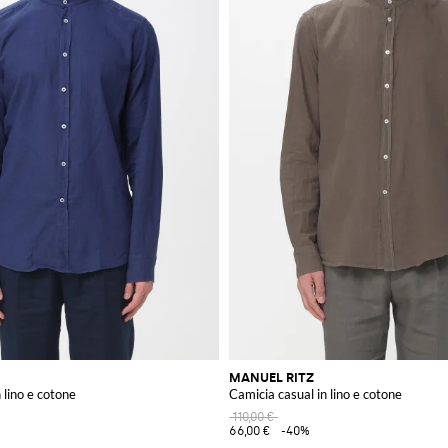
MANUEL RITZ
 lino e cotone
Camicia casual in lino e cotone
110,00 €
66,00 €
-40%