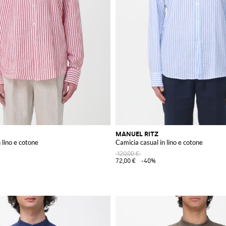
MANUEL RITZ
 lino e cotone
Camicia casual in lino e cotone
120,00 €
72,00 €
-40%