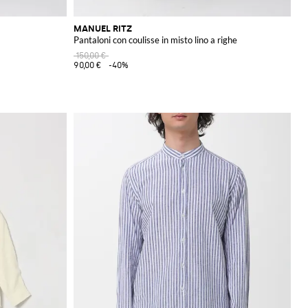
MANUEL RITZ
Pantaloni con coulisse in misto lino a righe
150,00 €
90,00 €
-40%