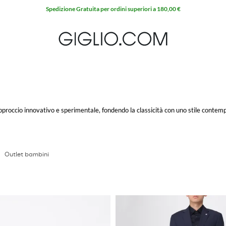
Spedizione Gratuita per ordini superiori a 180,00 €
 approccio innovativo e sperimentale, fondendo la classicità con uno stile conte
roduzione che unisce tagli sartoriali di alta qualità con uno stile unico e distint
abiti, dai capi casual alle proposte più formali, sempre con un occhio di riguardo 
itz bambino
, Manuel Ritz White, Black, Evening e Color, che offrono opzioni per 
Outlet bambini
nd sia riuscito a creare un capo iconico, combinando comfort e stile. Queste gi
er l'utilizzo di materiali di qualità e finiture curate​​.
ono il dinamismo e l'originalità del brand. Caratterizzati da una costante ricerc
e innovazione per un look distintivo e contemporaneo​​.
ato attuale, mantenendo sempre un forte legame con le sue radici italiane e la t