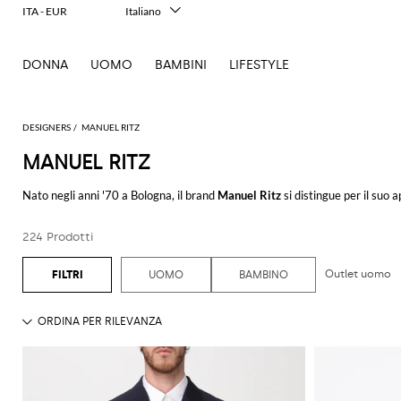
ITA - EUR
Italiano
English
Français
DONNA
UOMO
BAMBINI
LIFESTYLE
Deutsch
Español
中文
日本語
DESIGNERS
MANUEL RITZ
한국어
MANUEL RITZ
Русский
Nato negli anni '70 a Bologna, il brand
Manuel Ritz
si distingue per il suo
Ritz è sinonimo di eleganza maschile, continuamente rinnovata attraverso una p
224 Prodotti
Manuel Ritz uomo
offre una gamma di articoli che spazia dalle giacche agli 
tendenze attuali. Questa attenzione si riflette in collezioni come
Manuel R
Outlet uomo
UOMO
BAMBINO
In particolare, la
giacca Manuel Ritz
rappresenta un esempio di come il bra
per essere versatili, adatte sia a contesti formali che casual, e si distinguono p
Passando agli
abiti Manuel Ritz
, troviamo una varietà di scelte che riflett
questi abiti incarnano lo spirito del design italiano, combinando tradizione 
Manuel Ritz, inoltre, ha saputo evolversi e adattarsi alle esigenze del merc
made in Italy​​​​.