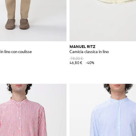
MANUEL RITZ
 in lino con coulisse
Camicia classica in lino
78,00 €
46,80 €
-40%