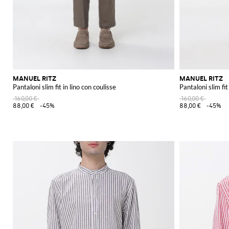
MANUEL RITZ
MANUEL RITZ
Pantaloni slim fit in lino con coulisse
Pantaloni slim fit
160,00 €
160,00 €
88,00 €
-45%
88,00 €
-45%