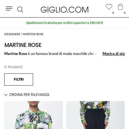
0
0
Cerca
Spedizione Gratuita per ordini superiori a 180,00 €
DESIGNERS
MARTINE ROSE
MARTINE ROSE
Martine Rose
è un famoso brand di
moda maschile
che si forma tra la
Mostra di più
Mostra di più
cultura giamaicana nel sud di Londra, grazia alla quale ha creato collezioni
con la su reinterpretazione dei
classici pantaloni da uomo
a gamba ampie
5 Prodotti
e delle camicie larghe con stampa che immaginiamo subito pensando al
mood rilassato dello stile giamaicano.