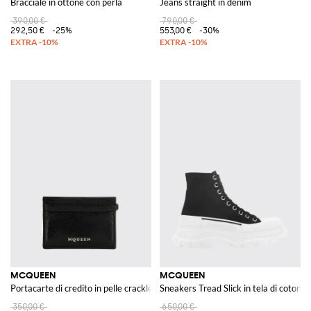
Bracciale in ottone con perla
Jeans straight in denim
390,00 €
790,00 €
292,50 €
-25%
553,00 €
-30%
MCQUEEN
MCQUEEN
Portacarte di credito in pelle cracklè
Sneakers Tread Slick in tela di cotone
350,00 €
650,00 €