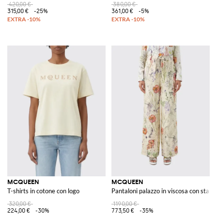
420,00 €
380,00 €
315,00 €
-25%
361,00 €
-5%
MCQUEEN
MCQUEEN
T-shirts in cotone con logo
Pantaloni palazzo in viscosa con stam
320,00 €
1190,00 €
224,00 €
-30%
773,50 €
-35%