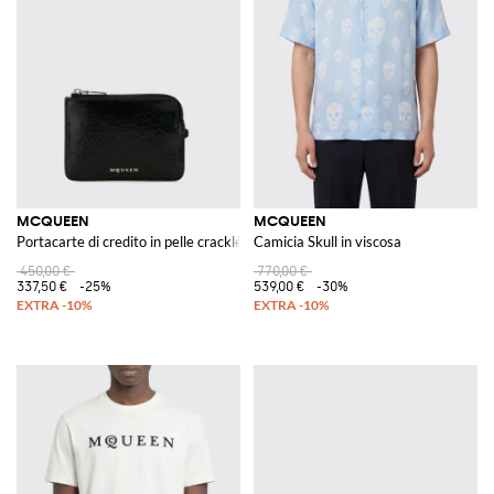
MCQUEEN
MCQUEEN
Portacarte di credito in pelle cracklè
Camicia Skull in viscosa
450,00 €
770,00 €
337,50 €
-25%
539,00 €
-30%