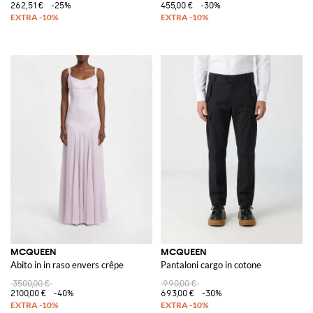
262,51 €
-25%
455,00 €
-30%
MCQUEEN
MCQUEEN
Abito in in raso envers crêpe
Pantaloni cargo in cotone
3500,00 €
990,00 €
2100,00 €
-40%
693,00 €
-30%