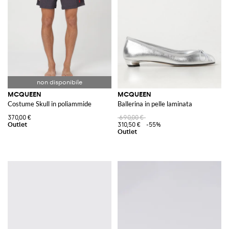
li indossa. Ogni pezzo riflette l'unicità e la visione innovativa del designer.
Per gli appassionati di moda alla ricerca di occasioni esclusive, l'area
outlet Alexander McQueen
su GIGLIO.COM offre la possibilità di
scoprire collezioni passate a prezzi vantaggiosi.
Ti invitiamo a scoprire il mondo Alexander McQueen all'interno di
GIGLIO.COM e acquista le collezioni donna, uomo, bambino e lifestyle sul
nostro store online.
MCQUEEN
MCQUEEN
Costume Skull in poliammide
Ballerina in pelle laminata
370,00 €
690,00 €
310,50 €
-55%