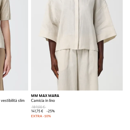
MM MAX MARA
vestibilità slim
Camicia in lino
189,00 €
141,75 €
-25%