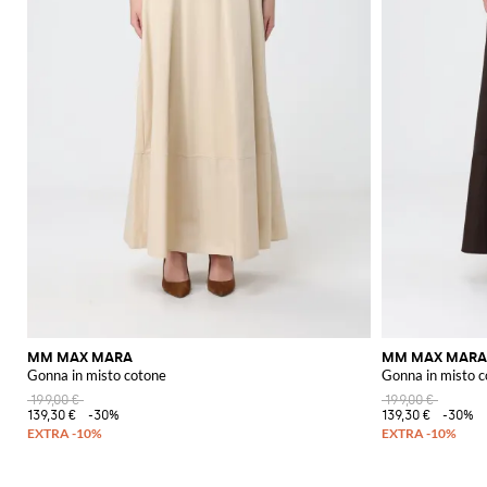
MM MAX MARA
MM MAX MARA
Gonna in misto cotone
Gonna in misto 
199,00 €
199,00 €
139,30 €
-30%
139,30 €
-30%