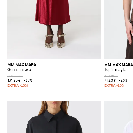
MM MAX MARA
MM MAX MARA
Gonna in raso
Top in maglia
175,00 €
89,00 €
131,25 €
-25%
71,20 €
-20%