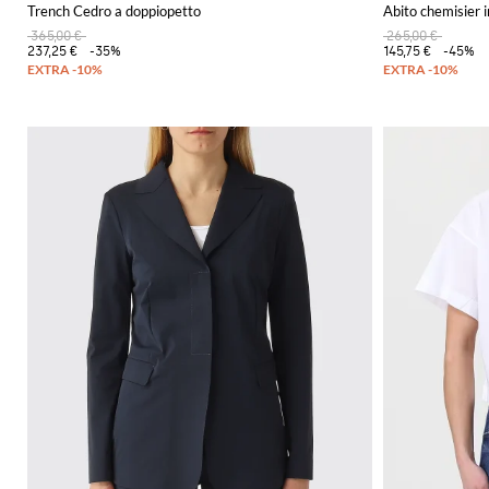
Trench Cedro a doppiopetto
Abito chemisier i
365,00 €
265,00 €
237,25 €
-35%
145,75 €
-45%