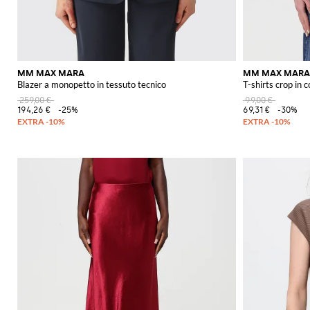
MM MAX MARA
MM MAX MARA
Blazer a monopetto in tessuto tecnico
T-shirts crop in 
259,00 €
99,00 €
194,26 €
-25%
69,31 €
-30%