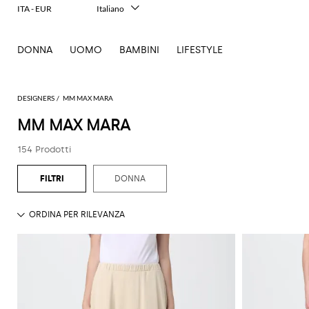
ITA - EUR
Italiano
English
Français
DONNA
UOMO
BAMBINI
LIFESTYLE
Deutsch
Español
中文
日本語
DESIGNERS
MM MAX MARA
한국어
MM MAX MARA
Русский
154 Prodotti
DONNA