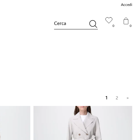
Accedi
Cerca
0
0
1
2
»