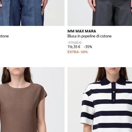
MM MAX MARA
cotone
Blusa in popeline di cotone
179,00 €
116,35 €
-35%