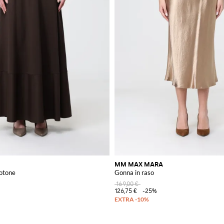
MM MAX MARA
cotone
Gonna in raso
169,00 €
126,75 €
-25%