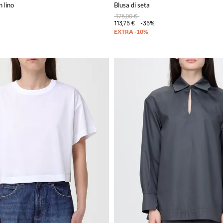
n lino
Blusa di seta
175,00 €
113,75 €
-35%