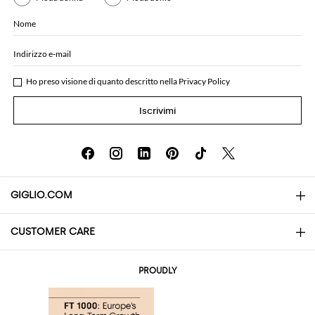
Nome
Indirizzo e-mail
Ho preso visione di quanto descritto nella
Privacy Policy
Iscrivimi
GIGLIO.COM
CUSTOMER CARE
About
Contatti
AI Disclaimer
PROUDLY
Domande Frequenti
Acquisti
Le Boutique
Pagamenti