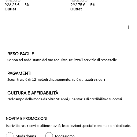
975,00 €
1045,00 €
926,25 €
-5%
992,75 €
-5%
1
RESO FACILE
Se non sei soddisfatto del tuo acquisto, utilizza il servizio di reso facile
PAGAMENTI
Scegli tra più di 12 metodi di pagamento, i più utilizzati e sicuri
CULTURA E AFFIDABILITÀ
Nel campo della moda da oltre 50 anni, una storia di credibilità e successi
NOVITÀ E PROMOZIONI
Iscriviti ora e ricevi le ultime novità, le collezioni speciali e promozioni dedicate.
Moda donna
Moda uomo