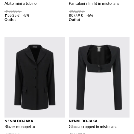
Abito mini a tubino
Pantaloni slim fit in misto lana
1195,00 €
850,00 €
1135,25 €
-5%
807,49 €
-5%
NENSI DOJAKA
NENSI DOJAKA
Blazer monopetto
Giacca cropped in misto lana