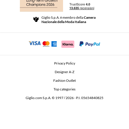
Spedizioni
Community Store
Resi e Rimborsi
Giglio S.p.A. è membro della
Camera
Termini e Condizioni di vendita
Nazionale della Moda Italiana
Per uno shopping sicuro
Affiliazione
Comunicazione di sicurezza
Investitori
Beauty Seekers VIP Club
Privacy Policy
GIGLIO Token
Designer A-Z
Fashion Outlet
GIGLIO.COM x Vestiaire Collective
Top categories
Giglio.com S.p.A. © 1997 / 2026 - P.I. 05654840825
L'Edicola
Dichiarazione di accessibilità