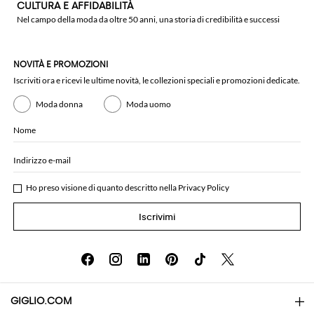
CULTURA E AFFIDABILITÀ
Nel campo della moda da oltre 50 anni, una storia di credibilità e successi
NOVITÀ E PROMOZIONI
Iscriviti ora e ricevi le ultime novità, le collezioni speciali e promozioni dedicate.
Moda donna
Moda uomo
Nome
Indirizzo e-mail
Ho preso visione di quanto descritto nella
Privacy Policy
Iscrivimi
GIGLIO.COM