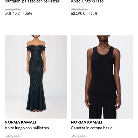
Pantaloni palazzo con paillettes
Abito lungo in raso
536,00 €
806,00 €
348,40 €
-35%
523,90 €
-35%
NORMA KAMALI
NORMA KAMALI
Abito lungo con paillettes
Canotta in cotone basic
805,00 €
253,00 €