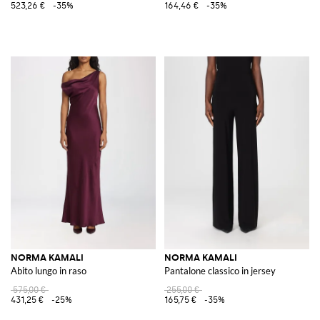
523,26 €
-35%
164,46 €
-35%
NORMA KAMALI
NORMA KAMALI
Abito lungo in raso
Pantalone classico in jersey
575,00 €
255,00 €
431,25 €
-25%
165,75 €
-35%