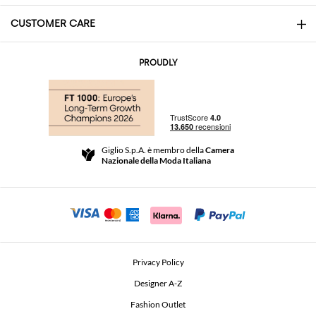
CUSTOMER CARE
About
Contatti
AI Disclaimer
PROUDLY
Domande Frequenti
Acquisti
Le Boutique
Pagamenti
Spedizioni
Community Store
Resi e Rimborsi
Giglio S.p.A. è membro della
Camera
Termini e Condizioni di vendita
Nazionale della Moda Italiana
Per uno shopping sicuro
Affiliazione
Comunicazione di sicurezza
Investitori
Beauty Seekers VIP Club
Privacy Policy
GIGLIO Token
Designer A-Z
Fashion Outlet