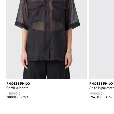
PHOEBE PHILO
PHOEBE PHILO
Camicia in seta
Abito in polieste
1200,00 €
990,00 €
780,00 €
-35%
594,00 €
-40%