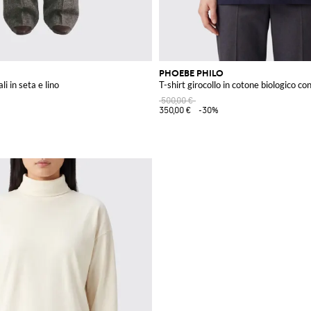
PHOEBE PHILO
li in seta e lino
T-shirt girocollo in cotone biologico co
500,00 €
350,00 €
-30%