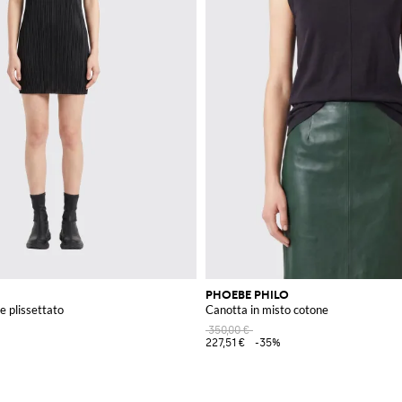
PHOEBE PHILO
re plissettato
Canotta in misto cotone
350,00 €
227,51 €
-35%