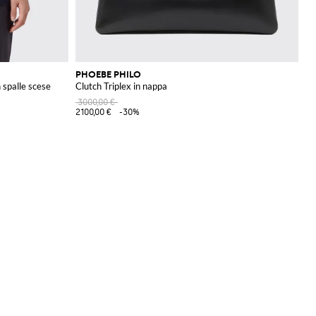
PHOEBE PHILO
n spalle scese
Clutch Triplex in nappa
3000,00 €
2100,00 €
-30%