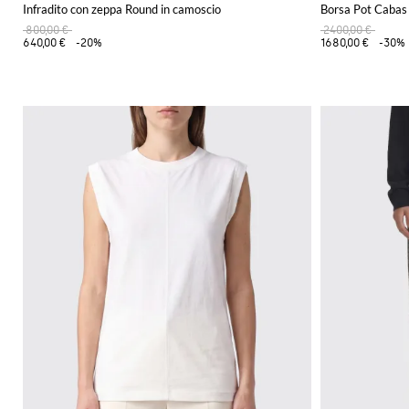
Infradito con zeppa Round in camoscio
Borsa Pot Cabas
800,00 €
2400,00 €
640,00 €
-20%
1680,00 €
-30%