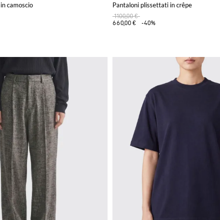
 in camoscio
Pantaloni plissettati in crêpe
1100,00 €
660,00 €
-40%