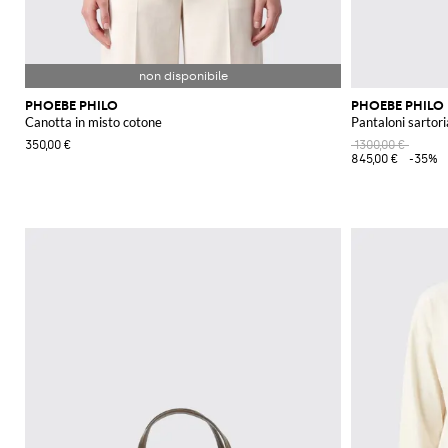
PHOEBE PHILO
PHOEBE PHILO
Canotta in misto cotone
Pantaloni sartoria
350,00 €
1300,00 €
845,00 €
-35%