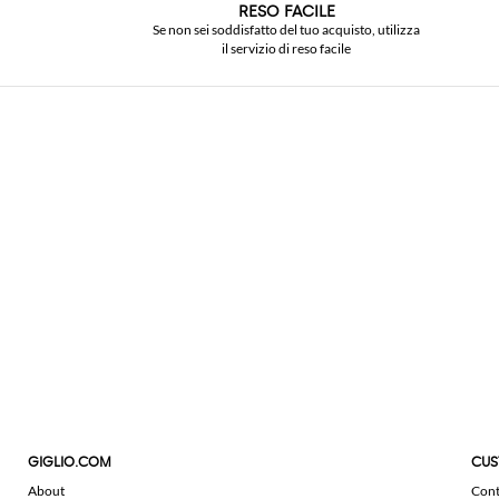
RESO FACILE
Se non sei soddisfatto del tuo acquisto, utilizza
il servizio di reso facile
GIGLIO.COM
CUS
About
Cont