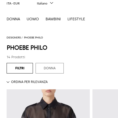
ITA - EUR
Italiano
English
Français
DONNA
UOMO
BAMBINI
LIFESTYLE
Deutsch
Español
中文
日本語
DESIGNERS
PHOEBE PHILO
한국어
PHOEBE PHILO
Русский
14 Prodotti
DONNA