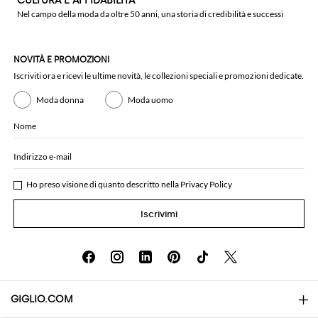
CULTURA E AFFIDABILITÀ
Nel campo della moda da oltre 50 anni, una storia di credibilità e successi
NOVITÀ E PROMOZIONI
Iscriviti ora e ricevi le ultime novità, le collezioni speciali e promozioni dedicate.
Moda donna
Moda uomo
Nome
Indirizzo e-mail
Ho preso visione di quanto descritto nella
Privacy Policy
Iscrivimi
GIGLIO.COM