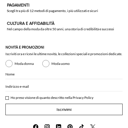
PAGAMENTI
Scegli tra più di 12 metodi di pagamento, i più utilizzati e sicuri
CULTURA E AFFIDABILITÀ
Nel campo della moda da oltre 50 anni, una storia di credibilità e successi
NOVITÀ E PROMOZIONI
Iscriviti ora e ricevi le ultime novità, le collezioni speciali e promozioni dedicate.
Moda donna
Moda uomo
Nome
Indirizzo e-mail
Ho preso visione di quanto descritto nella
Privacy Policy
Iscrivimi