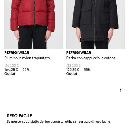
Scoprite la collezione RefrigiWear su GIGLIO.COM e arricchite il vostro
guardaroba invernale con capi che fondono eleganza e funzionalità,
disponibili ora nel nostro store online.
Vedi tutto
REFRIGIWEAR
REFRIGIWEAR
REFRIGIWEAR
Piumino in nylon trapuntato
Parka con cappuccio in cotone
365,00 €
385,00 €
164,25 €
-55%
173,25 €
-55%
1
RESO FACILE
Se non sei soddisfatto del tuo acquisto, utilizza il servizio di reso facile