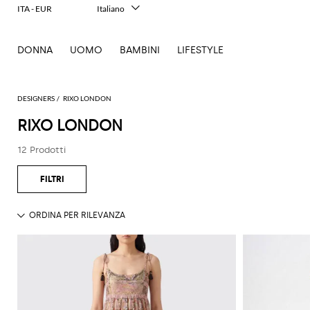
ITA - EUR
Italiano
English
Français
DONNA
UOMO
BAMBINI
LIFESTYLE
Deutsch
Español
中文
日本語
DESIGNERS
RIXO LONDON
한국어
RIXO LONDON
Русский
12 Prodotti