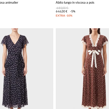
cosa animalier
Abito lungo in viscosa a pois
680,00 €
646,00 €
-5%