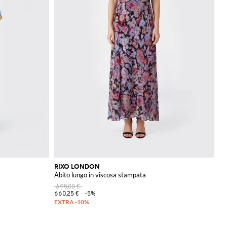
RIXO LONDON
Abito lungo in viscosa stampata
695,00 €
660,25 €
-5%