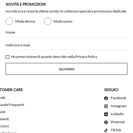
NOVITÀ E PROMOZIONI
Iscriviti ora e ricevi le ultime novità, le collezioni speciali e promozioni dedicate.
Moda donna
Moda uomo
Nome
Indirizzo e-mail
Ho preso visione di quanto descritto nella
Privacy Policy
Iscrivimi
TOMER CARE
SEGUICI
atti
Facebook
nde Frequenti
Instagram
isti
Linkedin
menti
Pinterest
izioni
TikTok