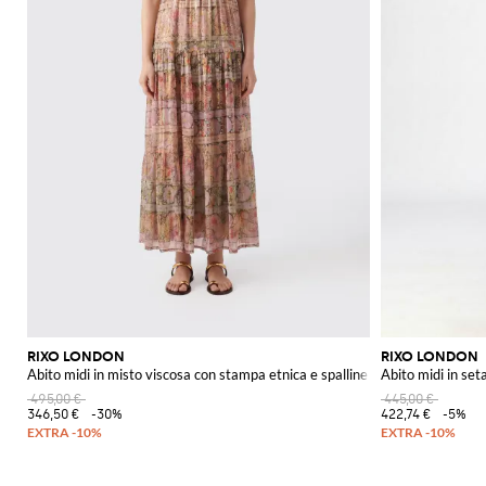
RIXO LONDON
RIXO LONDON
Abito midi in misto viscosa con stampa etnica e spalline sottili
Abito midi in set
495,00 €
445,00 €
346,50 €
-30%
422,74 €
-5%