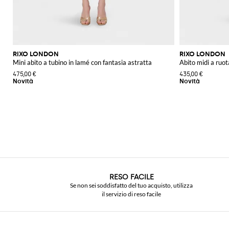
RIXO LONDON
RIXO LONDON
Mini abito a tubino in lamé con fantasia astratta
Abito midi a ruota
475,00 €
435,00 €
RESO FACILE
Se non sei soddisfatto del tuo acquisto, utilizza
il servizio di reso facile