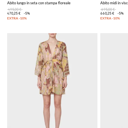
Abito lungo in seta con stampa floreale
Abito midi in vis
495,00 €
695,00 €
470,25 €
-5%
660,25 €
-5%