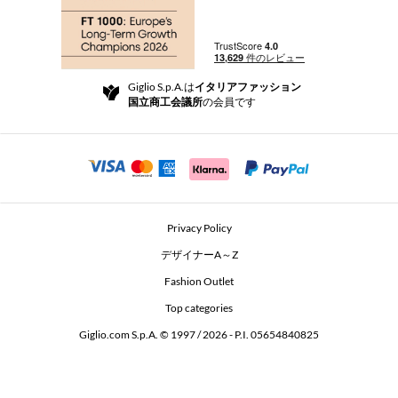
注文
ブティック
お支払い
配送
Community Store
返品と返金
Giglio S.p.A.は
イタリアファッション
ご利用規約
国立商工会議所
の会員です
For a safe shopping experience
アフィリエイトプログラム
Security Communication
Investors
Beauty Seekers VIP Club
Privacy Policy
GIGLIO Token
デザイナーA～Z
Fashion Outlet
GIGLIO.COM x Vestiaire Collective
Top categories
Giglio.com S.p.A. © 1997 / 2026 - P.I. 05654840825
L'Edicola
Accessibility Statement