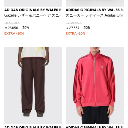
ADIDAS ORIGINALS BY WALES BONNER
ADIDAS ORIGINALS BY WALES BO
Gazelle レザー＆ポニーヘア スニーカー
スニーカー レディース Adidas Origina
￥35,787
￥39,367
-30%
-30%
￥25,050
￥27,557
ADIDAS ORIGINALS BY WALES BONNER
ADIDAS ORIGINALS BY WALES BO