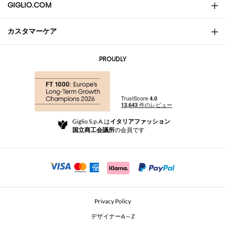
GIGLIO.COM
カスタマーケア
会社概要
お問い合わせ先
AI Disclaimer
PROUDLY
よくあるご質問
注文
ブティック
お支払い
配送
Community Store
返品と返金
Giglio S.p.A.は
イタリアファッション
ご利用規約
国立商工会議所
の会員です
For a safe shopping experience
アフィリエイトプログラム
Security Communication
Investors
Beauty Seekers VIP Club
Privacy Policy
GIGLIO Token
デザイナーA～Z