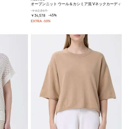
オープンニット ウール＆カシミア混 Vネックカーディガン
￥62,869
-45%
￥34,578