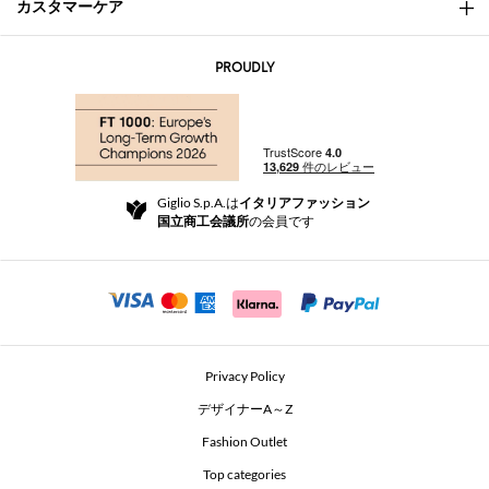
カスタマーケア
会社概要
お問い合わせ先
AI Disclaimer
PROUDLY
よくあるご質問
注文
ブティック
お支払い
配送
Community Store
返品と返金
Giglio S.p.A.は
イタリアファッション
ご利用規約
国立商工会議所
の会員です
For a safe shopping experience
アフィリエイトプログラム
Security Communication
Investors
Beauty Seekers VIP Club
Privacy Policy
GIGLIO Token
デザイナーA～Z
Fashion Outlet
GIGLIO.COM x Vestiaire Collective
Top categories