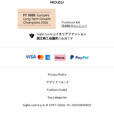
AI Disclaimer
PROUDLY
よくあるご質問
注文
ブティック
お支払い
配送
Community Store
返品と返金
Giglio S.p.A.は
イタリアファッション
ご利用規約
国立商工会議所
の会員です
For a safe shopping experience
アフィリエイトプログラム
Security Communication
Investors
Beauty Seekers VIP Club
Privacy Policy
GIGLIO Token
デザイナーA～Z
Fashion Outlet
GIGLIO.COM x Vestiaire Collective
Top categories
Giglio.com S.p.A. © 1997 / 2026 - P.I. 05654840825
L'Edicola