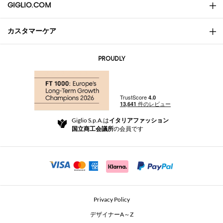
GIGLIO.COM
カスタマーケア
会社概要
お問い合わせ先
AI Disclaimer
PROUDLY
よくあるご質問
注文
ブティック
お支払い
配送
Community Store
返品と返金
Giglio S.p.A.は
イタリアファッション
ご利用規約
国立商工会議所
の会員です
For a safe shopping experience
アフィリエイトプログラム
Security Communication
Investors
Beauty Seekers VIP Club
Privacy Policy
GIGLIO Token
デザイナーA～Z