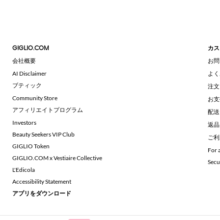
GIGLIO.COM
カス
会社概要
お問
AI Disclaimer
よく
ブティック
注文
Community Store
お支
アフィリエイトプログラム
配送
Investors
返品
Beauty Seekers VIP Club
ご利
GIGLIO Token
For 
GIGLIO.COM x Vestiaire Collective
Secu
L'Edicola
Accessibility Statement
アプリをダウンロード