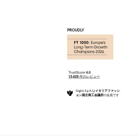
PROUDLY
Giglio S.p.A.は
イタリアファッシ
ョン国立商工会議所
の会員です