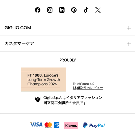
GIGLIO.COM
カスタマーケア
会社概要
お問い合わせ先
AI Disclaimer
PROUDLY
よくあるご質問
注文
ブティック
お支払い
配送
Community Store
返品と返金
Giglio S.p.A.は
イタリアファッション
ご利用規約
国立商工会議所
の会員です
For a safe shopping experience
アフィリエイトプログラム
Security Communication
Investors