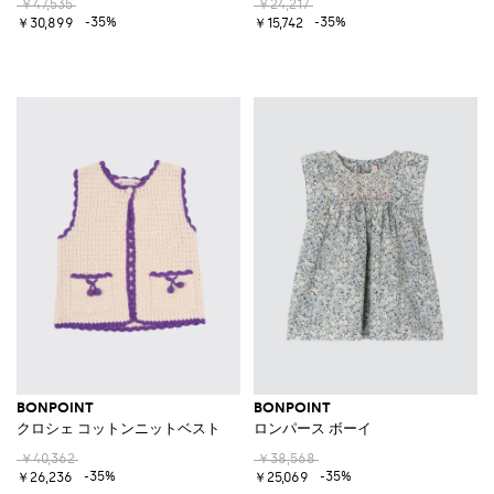
￥47,535
￥24,217
-35%
-35%
￥30,899
￥15,742
BONPOINT
BONPOINT
クロシェ コットンニットベスト
ロンパース ボーイ
￥40,362
￥38,568
-35%
-35%
￥26,236
￥25,069