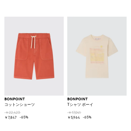
BONPOINT
BONPOINT
コットンショーツ
Tシャツ ボーイ
￥22,423
￥17,041
-65%
-65%
￥7,847
￥5,964