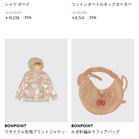
シャツ ボーイ
コットンタートルネックセーター
￥29,599
￥13,455
-35%
-35%
￥19,238
￥8,745
BONPOINT
BONPOINT
リサイクル生地プリントジャケット
かぎ針編みラフィアバッグ