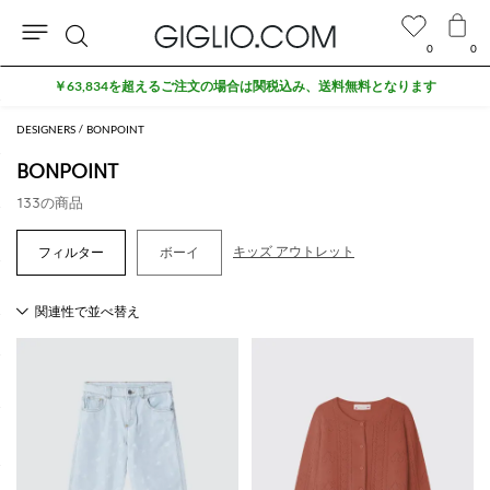
0
0
検
アウトレットエリアでさらに10%割引
索
DESIGNERS
BONPOINT
BONPOINT
133の商品
キッズ アウトレット
ボーイ