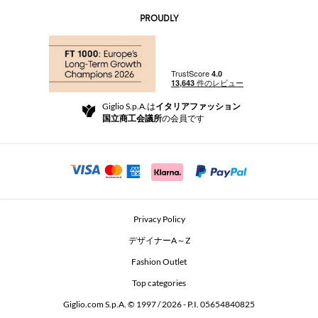
お問い合わせ先
AI Disclaimer
PROUDLY
よくあるご質問
注文
ブティック
お支払い
配送
Community Store
返品と返金
Giglio S.p.A.は
イタリアファッション
ご利用規約
国立商工会議所
の会員です
For a safe shopping experience
アフィリエイトプログラム
Security Communication
Investors
Beauty Seekers VIP Club
Privacy Policy
GIGLIO Token
デザイナーA～Z
Fashion Outlet
GIGLIO.COM x Vestiaire Collective
Top categories
Giglio.com S.p.A. © 1997 / 2026 - P.I. 05654840825
L'Edicola