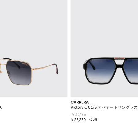
CARRERA
ス
Victory C 01/S アセテートサングラス
￥33,186
-30%
￥23,230