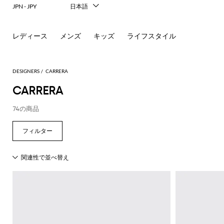
JPN - JPY
日本語
Italiano
English
レディース
メンズ
キッズ
ライフスタイル
Français
Deutsch
Español
中文
DESIGNERS
CARRERA
한국어
CARRERA
Русский
74の商品