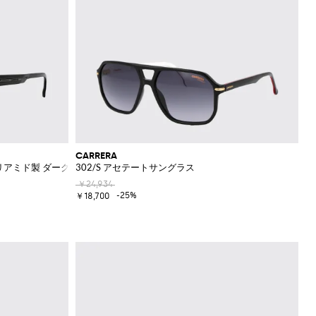
CARRERA
アミド製 ダークUVA/UVBレンズ付き
302/S アセテートサングラス
￥24,934
-25%
￥18,700