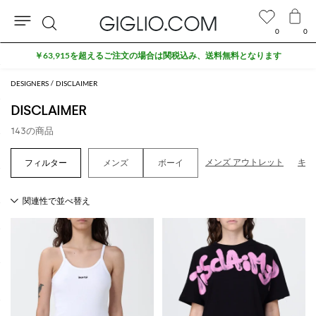
0
0
検
セール商品がさらに10%オフ
索
DESIGNERS
DISCLAIMER
DISCLAIMER
143の商品
メンズ アウトレット
キッ
メンズ
ボーイ