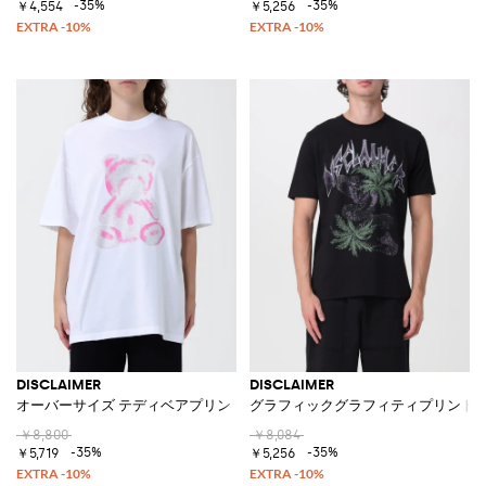
-35%
-35%
￥4,554
￥5,256
DISCLAIMER
DISCLAIMER
オーバーサイズ テディベアプリント クルーネック コットンTシャツ
グラフィックグラフィティプリント 
￥8,800
￥8,084
-35%
-35%
￥5,719
￥5,256