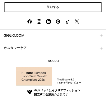
登録する
GIGLIO.COM
カスタマーケア
会社概要
お問い合わせ先
AI Disclaimer
PROUDLY
よくあるご質問
注文
ブティック
お支払い
配送
Community Store
返品と返金
Giglio S.p.A.は
イタリアファッション
ご利用規約
国立商工会議所
の会員です
For a safe shopping experience
アフィリエイトプログラム
Security Communication