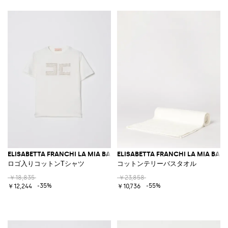
ELISABETTA FRANCHI LA MIA BAMBINA
ELISABETTA FRANCHI LA MIA BAM
ロゴ入りコットンTシャツ
コットンテリーバスタオル
￥18,835
￥23,858
-35%
-55%
￥12,244
￥10,736