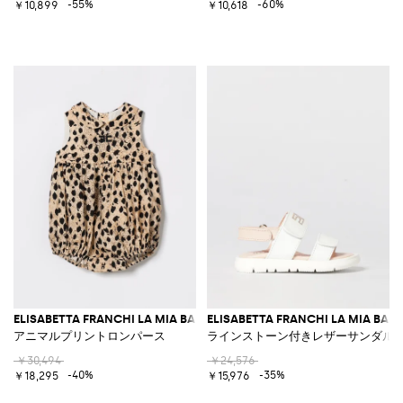
-55%
-60%
￥10,899
￥10,618
ELISABETTA FRANCHI LA MIA BAMBINA
ELISABETTA FRANCHI LA MIA BAM
アニマルプリントロンパース
ラインストーン付きレザーサンダル
￥30,494
￥24,576
-40%
-35%
￥18,295
￥15,976