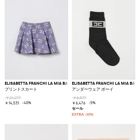
ELISABETTA FRANCHI LA MIA BAMBINA
ELISABETTA FRANCHI LA MIA BAM
プリントスカート
アンダーウェア ボーイ
￥24,217
￥6,817
-40%
-5%
￥14,531
￥6,476