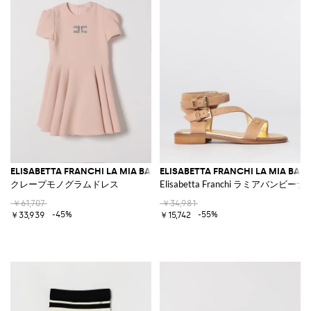
ELISABETTA FRANCHI LA MIA BAMBINA
ELISABETTA FRANCHI LA MIA BAM
クレープモノグラムドレス
Elisabetta Franchi ラミアバン
￥61,707
￥34,981
-45%
-55%
￥33,939
￥15,742