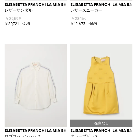
ELISABETTA FRANCHI LA MIA BAMBINA
ELISABETTA FRANCHI LA MIA BAM
レザーサンダル
レザースニーカー
￥29,599
￥28,164
-30%
-55%
￥20,721
￥12,673
ELISABETTA FRANCHI LA MIA BAMBINA
ELISABETTA FRANCHI LA MIA BAM
ロゴコットンシャツ
クレープドレス