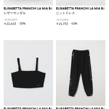
ELISABETTA FRANCHI LA MIA BAMBINA
ELISABETTA FRANCHI LA MIA BAM
レザーサンダル
ニットドレス
￥32,289
￥41,256
-30%
-40%
￥22,603
￥24,753
ELISABETTA FRANCHI LA MIA BAMBINA
ELISABETTA FRANCHI LA MIA BAM