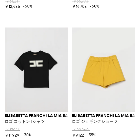
￥31,211
￥36,773
-60%
-60%
￥12,485
￥14,708
ELISABETTA FRANCHI LA MIA BAMBINA
ELISABETTA FRANCHI LA MIA BAM
ロゴ コットンTシャツ
ロゴ ジョギングショーツ
￥17,041
￥20,269
-30%
-55%
￥11,929
￥9,122