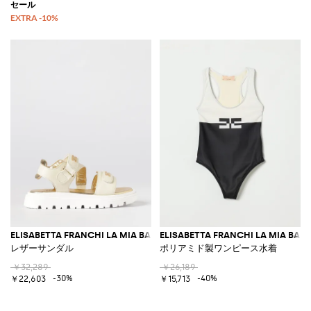
ELISABETTA FRANCHI LA MIA BAMBINA
ELISABETTA FRANCHI LA MIA BAM
レザーサンダル
ポリアミド製ワンピース水着
￥32,289
￥26,189
-30%
-40%
￥22,603
￥15,713