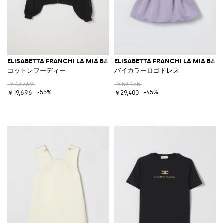
ELISABETTA FRANCHI LA MIA BAMBINA
ELISABETTA FRANCHI LA MIA BAM
コットンフーディー
バイカラーロゴドレス
￥43,769
￥53,455
-55%
-45%
￥19,696
￥29,400