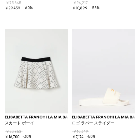
￥73,645
￥24,217
-60%
-55%
￥29,459
￥10,899
ELISABETTA FRANCHI LA MIA BAMBINA
ELISABETTA FRANCHI LA MIA BAM
スカート ボーイ
ロゴ ラバー スライダー
￥23,858
￥14,349
-30%
-50%
￥16,700
￥7,174