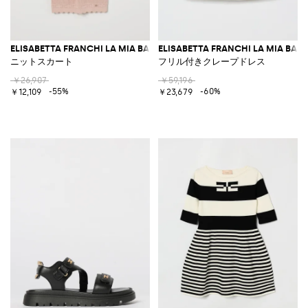
ELISABETTA FRANCHI LA MIA BAMBINA
ELISABETTA FRANCHI LA MIA BAM
ニットスカート
フリル付きクレープドレス
￥26,907
￥59,196
-55%
-60%
￥12,109
￥23,679