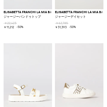
ELISABETTA FRANCHI LA MIA BAMBINA
ELISABETTA FRANCHI LA MIA BAM
ジャージーバンドゥトップ
ジャージーデイセット
￥22,423
￥62,785
-50%
-50%
￥11,212
￥31,393