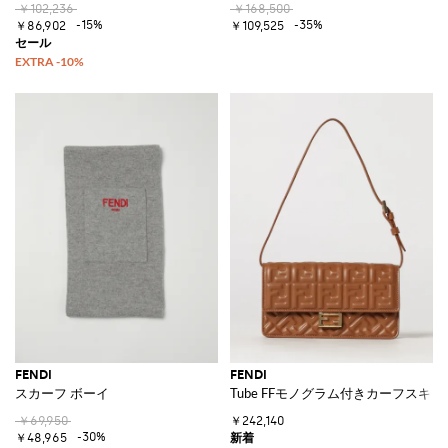
￥102,236
￥168,500
-15%
-35%
￥86,902
￥109,525
FENDI
FENDI
スカーフ ボーイ
Tube FFモノグラム付きカーフス
￥69,950
￥242,140
-30%
￥48,965