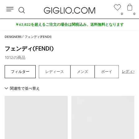
0
0
検
アウトレットエリアでさらに10%割引
索
DESIGNERS
フェンディ(FENDI)
フェンディ(FENDI)
1012の商品
レディー
レディース
メンズ
ボーイ