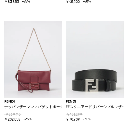
-45%
-40%
￥83,853
￥45,200
FENDI
FENDI
ナッパレザーマンマバゲットポーチ
FFスクエアードリバーシブルレザー
￥269,410
￥101,299
-25%
-30%
￥202,058
￥70,909