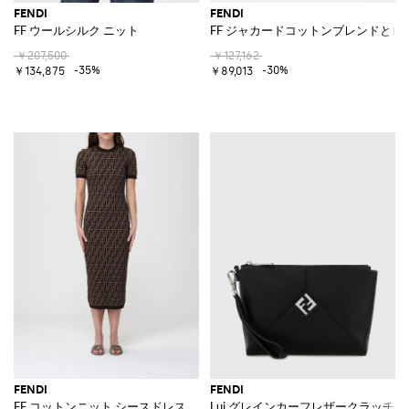
FENDI
FENDI
FF ウールシルク ニット
FF ジャカードコットンブレンドと
￥207,500
￥127,162
-35%
-30%
￥134,875
￥89,013
FENDI
FENDI
FF コットンニット シースドレス
Lui グレインカーフレザークラッチ