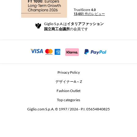
ブティック
お支払い
配送
Community Store
返品と返金
Giglio S.p.A.は
イタリアファッション
ご利用規約
国立商工会議所
の会員です
For a safe shopping experience
アフィリエイトプログラム
Security Communication
Investors
Beauty Seekers VIP Club
Privacy Policy
GIGLIO Token
デザイナーA～Z
Fashion Outlet
GIGLIO.COM x Vestiaire Collective
Top categories
Giglio.com S.p.A. © 1997 / 2026 - P.I. 05654840825
L'Edicola
Accessibility Statement