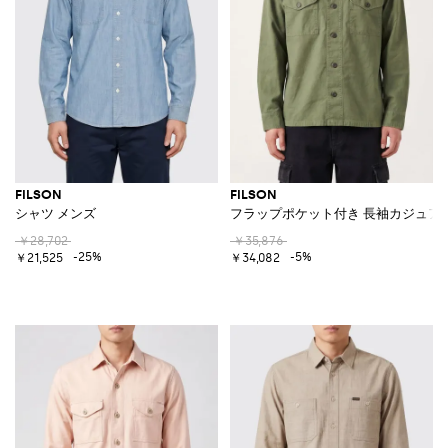
FILSON
FILSON
シャツ メンズ
フラップポケット付き 長袖カジュア
￥28,702
￥35,876
-25%
-5%
￥21,525
￥34,082