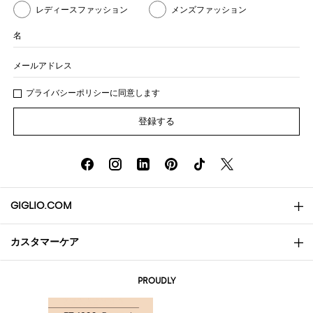
レディースファッション
メンズファッション
名
メールアドレス
プライバシー
ポリシ
ーに同意します
登録する
GIGLIO.COM
カスタマーケア
会社概要
お問い合わせ先
AI Disclaimer
PROUDLY
よくあるご質問
注文