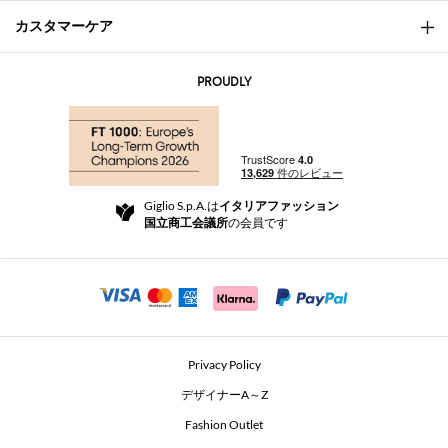
カスタマーケア
会社概要
お問い合わせ先
AI Disclaimer
PROUDLY
よくあるご質問
注文
ブティック
お支払い
配送
Community Store
返品と返金
Giglio S.p.A.は
イタリアファッション
ご利用規約
国立商工会議所
の会員です
For a safe shopping experience
アフィリエイトプログラム
Security Communication
Investors
Beauty Seekers VIP Club
Privacy Policy
GIGLIO Token
デザイナーA～Z
Fashion Outlet
GIGLIO.COM x Vestiaire Collective